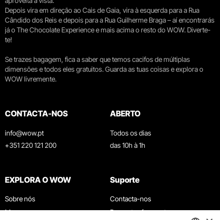
aproveita a vista.
Depois vira em direção ao Cais de Gaia, vira à esquerda para a Rua
Cândido dos Reis e depois para a Rua Guilherme Braga – aí encontrarás
já o The Chocolate Experience e mais acima o resto do WOW. Diverte-
te!
Se trazes bagagem, fica a saber que temos cacifos de múltiplas
dimensões e todos eles gratuitos. Guarda as tuas coisas e explora o
WOW livremente.
CONTACTA-NOS
ABERTO
info@wow.pt
Todos os dias
+351 220 121 200
das 10h à 1h
EXPLORA O WOW
Suporte
Sobre nós
Contacta-nos
Museus
Perguntas frequentes