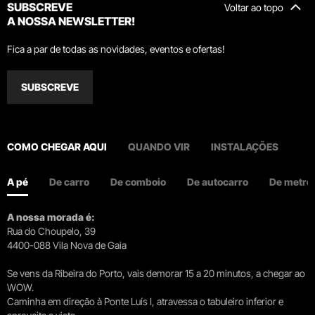
SUBSCREVE
Voltar ao topo
A NOSSA NEWSLETTER!
Fica a par de todas as novidades, eventos e ofertas!
SUBSCREVE
COMO CHEGAR AQUI
QUANDO VIR
INSTALAÇÕES
A pé
De carro
De comboio
De autocarro
De metro
A nossa morada é:
Rua do Choupelo, 39
4400-088 Vila Nova de Gaia
Se vens da Ribeira do Porto, vais demorar 15 a 20 minutos, a chegar ao
WOW.
Caminha em direção à Ponte Luís I, atravessa o tabuleiro inferior e