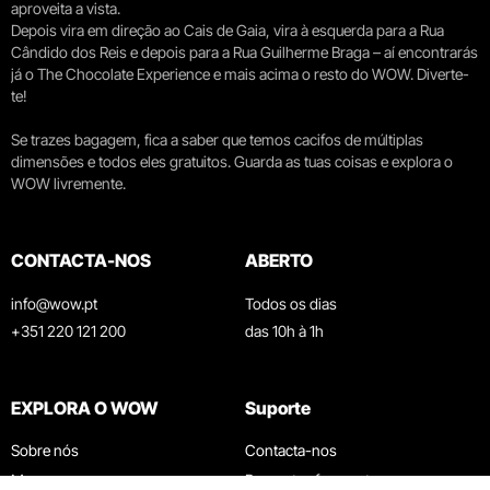
aproveita a vista.
Depois vira em direção ao Cais de Gaia, vira à esquerda para a Rua
Cândido dos Reis e depois para a Rua Guilherme Braga – aí encontrarás
já o The Chocolate Experience e mais acima o resto do WOW. Diverte-
te!
Se trazes bagagem, fica a saber que temos cacifos de múltiplas
dimensões e todos eles gratuitos. Guarda as tuas coisas e explora o
WOW livremente.
CONTACTA-NOS
ABERTO
info@wow.pt
Todos os dias
+351 220 121 200
das 10h à 1h
EXPLORA O WOW
Suporte
Sobre nós
Contacta-nos
Museus
Perguntas frequentes