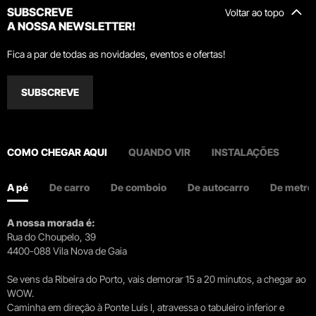
SUBSCREVE
Voltar ao topo
A NOSSA NEWSLETTER!
Fica a par de todas as novidades, eventos e ofertas!
SUBSCREVE
COMO CHEGAR AQUI
QUANDO VIR
INSTALAÇÕES
A pé
De carro
De comboio
De autocarro
De metro
A nossa morada é:
Rua do Choupelo, 39
4400-088 Vila Nova de Gaia
Se vens da Ribeira do Porto, vais demorar 15 a 20 minutos, a chegar ao
WOW.
Caminha em direção à Ponte Luís I, atravessa o tabuleiro inferior e