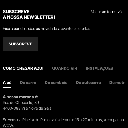
SUBSCREVE
Voltar ao topo
A NOSSA NEWSLETTER!
Fica a par de todas as novidades, eventos e ofertas!
SUBSCREVE
COMO CHEGAR AQUI
QUANDO VIR
INSTALAÇÕES
A pé
De carro
De comboio
De autocarro
De metro
A nossa morada é:
Rua do Choupelo, 39
4400-088 Vila Nova de Gaia
Se vens da Ribeira do Porto, vais demorar 15 a 20 minutos, a chegar ao
WOW.