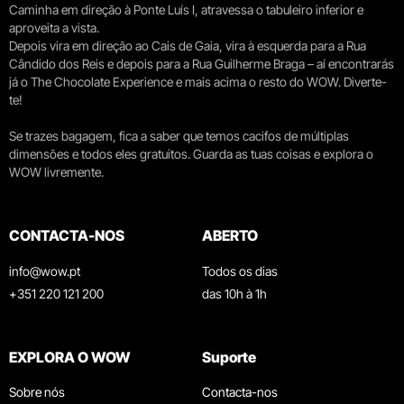
Caminha em direção à Ponte Luís I, atravessa o tabuleiro inferior e
aproveita a vista.
Depois vira em direção ao Cais de Gaia, vira à esquerda para a Rua
Cândido dos Reis e depois para a Rua Guilherme Braga – aí encontrarás
já o The Chocolate Experience e mais acima o resto do WOW. Diverte-
te!
Se trazes bagagem, fica a saber que temos cacifos de múltiplas
dimensões e todos eles gratuitos. Guarda as tuas coisas e explora o
WOW livremente.
CONTACTA-NOS
ABERTO
info@wow.pt
Todos os dias
+351 220 121 200
das 10h à 1h
EXPLORA O WOW
Suporte
Sobre nós
Contacta-nos