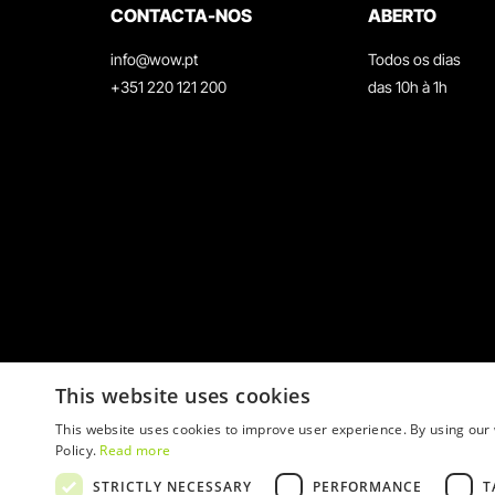
CONTACTA-NOS
ABERTO
info@wow.pt
Todos os dias
+351 220 121 200
das 10h à 1h
This website uses cookies
This website uses cookies to improve user experience. By using our 
Policy.
Read more
STRICTLY NECESSARY
PERFORMANCE
T