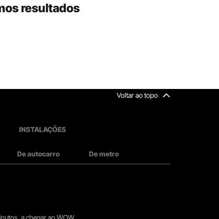
mos resultados
Voltar ao topo
INSTALAÇÕES
De autocarro
De metro
 minutos, a chegar ao WOW.