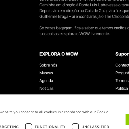
Caminha em direção à Ponte Luís I, atravessa o tabule
Depois vira em direção ao Cais de Gaia, vira à esqu
Guilherme Braga – aí encontrarás já o The Chocolat
Se trazes bagagem, fica a saber que temos cacifos d
tuas coisas e explora o WOW livremente.
EXPLORA O WOW
Supor
Sobre nós
Contac
Museus
Pergunt
Agenda
Termos
Notícias
Política
Restaurantes
Trabal
Cartão WOW
Canal d
Grupos e Eventos
Livro d
website you consent to all cookies in accordance with our Cookie
Serviço Educativo
ARGETING
FUNCTIONALITY
UNCLASSIFIED