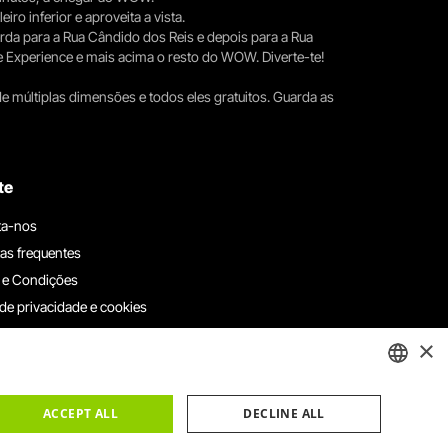
iro inferior e aproveita a vista.
erda para a Rua Cândido dos Reis e depois para a Rua
e Experience e mais acima o resto do WOW. Diverte-te!
e múltiplas dimensões e todos eles gratuitos. Guarda as
te
ta-nos
as frequentes
 e Condições
 de privacidade e cookies
ha connosco
×
e denúncias
e reclamações
ENGLISH
ACCEPT ALL
DECLINE ALL
PORTUGUESE