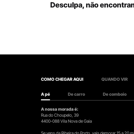
Desculpa, não encontra
COMO CHEGAR AQUI
QUANDO VIR
A pé
De carro
De comboio
A nossa morada é:
Rua do Choupelo, 39
4400-088 Vila Nova de Gaia
Se vens da Ribeira do Porto, vais demorar 15 a 20