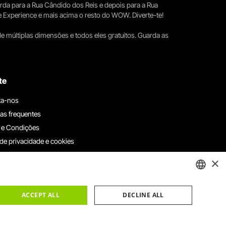
erda para a Rua Cândido dos Reis e depois para a Rua
e Experience e mais acima o resto do WOW. Diverte-te!
e múltiplas dimensões e todos eles gratuitos. Guarda as
te
ta-nos
as frequentes
 e Condições
 de privacidade e cookies
ha connosco
×
e denúncias
e reclamações
ENGLISH
ACCEPT ALL
DECLINE ALL
PORTUGUESE