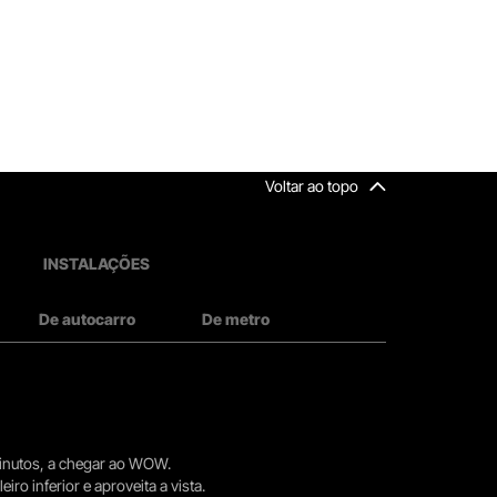
Voltar ao topo
INSTALAÇÕES
De autocarro
De metro
 minutos, a chegar ao WOW.
iro inferior e aproveita a vista.