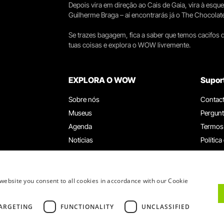
Depois vira em direção ao Cais de Gaia, vira à esqu
Guilherme Braga – aí encontrarás já o The Chocolat
Se trazes bagagem, fica a saber que temos cacifos d
tuas coisas e explora o WOW livremente.
EXPLORA O WOW
Supor
Sobre nós
Contac
Museus
Pergunt
Agenda
Termos
Notícias
Política
Restaurantes
Trabal
Cartão WOW
Canal d
Grupos e Eventos
Livro d
website you consent to all cookies in accordance with our Cookie
Serviço Educativo
ARGETING
FUNCTIONALITY
UNCLASSIFIED