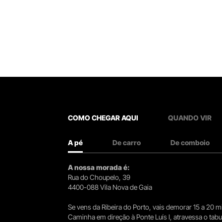
COMO CHEGAR AQUI
QUANDO VIR
A pé
De carro
De comboio
A nossa morada é:
Rua do Choupelo, 39
4400-088 Vila Nova de Gaia
Se vens da Ribeira do Porto, vais demorar 15 a 20
Caminha em direção à Ponte Luís I, atravessa o tabule