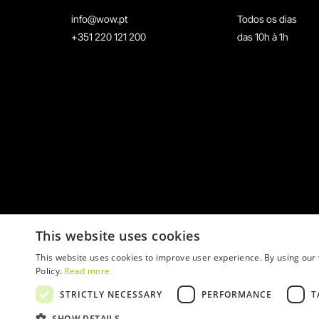
info@wow.pt
Todos os dias
+351 220 121 200
das 10h à 1h
This website uses cookies
This website uses cookies to improve user experience. By using our 
Policy.
Read more
STRICTLY NECESSARY
PERFORMANCE
T
© 2026 WOW
SHOW DETAILS