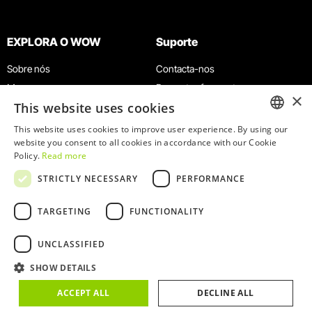
EXPLORA O WOW
Suporte
Sobre nós
Contacta-nos
Museus
Perguntas frequentes
×
This website uses cookies
Agenda
Termos e Condições
Notícias
Política de privacidade e cookies
This website uses cookies to improve user experience. By using our
ENGLISH
website you consent to all cookies in accordance with our Cookie
Restaurantes
Trabalha connosco
Policy.
Read more
Cartão WOW
Canal de denúncias
PORTUGUESE
STRICTLY NECESSARY
PERFORMANCE
Grupos e Eventos
Livro de reclamações
Serviço Educativo
TARGETING
FUNCTIONALITY
UNCLASSIFIED
SHOW DETAILS
© 2026
WOW
ACCEPT ALL
DECLINE ALL