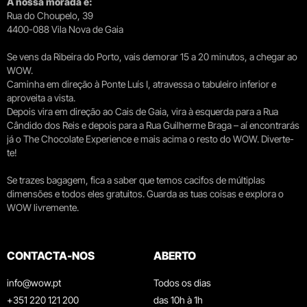
A nossa morada é:
Rua do Choupelo, 39
4400-088 Vila Nova de Gaia
Se vens da Ribeira do Porto, vais demorar 15 a 20 minutos, a chegar ao
WOW.
Caminha em direção à Ponte Luís I, atravessa o tabuleiro inferior e
aproveita a vista.
Depois vira em direção ao Cais de Gaia, vira à esquerda para a Rua
Cândido dos Reis e depois para a Rua Guilherme Braga – aí encontrarás
já o The Chocolate Experience e mais acima o resto do WOW. Diverte-
te!
Se trazes bagagem, fica a saber que temos cacifos de múltiplas
dimensões e todos eles gratuitos. Guarda as tuas coisas e explora o
WOW livremente.
CONTACTA-NOS
ABERTO
info@wow.pt
Todos os dias
+351 220 121 200
das 10h à 1h