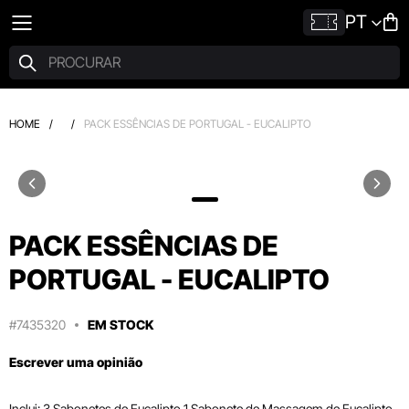
PT
HOME
/
/
PACK ESSÊNCIAS DE PORTUGAL - EUCALIPTO
PACK ESSÊNCIAS DE
PORTUGAL - EUCALIPTO
#7435320
EM STOCK
Escrever uma opinião
Inclui: 3 Sabonetes de Eucalipto 1 Sabonete de Massagem de Eucalipto