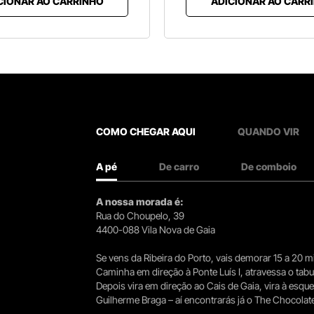
CIONAR AO CARRINHO
ADICIONAR AO CARR
COMO CHEGAR AQUI
QUANDO VIR
A pé
De carro
De comboio
A nossa morada é:
Rua do Choupelo, 39
4400-088 Vila Nova de Gaia
Se vens da Ribeira do Porto, vais demorar 15 a 20
Caminha em direção à Ponte Luís I, atravessa o tabule
Depois vira em direção ao Cais de Gaia, vira à esqu
Guilherme Braga – aí encontrarás já o The Chocolat