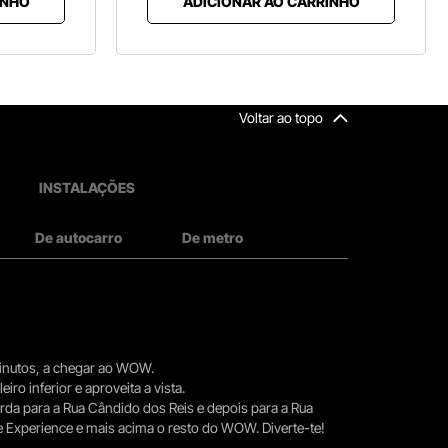
INHO
ADICIONAR AO CARRINHO
Voltar ao topo
INSTALAÇÕES
De autocarro
De metro
 minutos, a chegar ao WOW.
iro inferior e aproveita a vista.
erda para a Rua Cândido dos Reis e depois para a Rua
e Experience e mais acima o resto do WOW. Diverte-te!