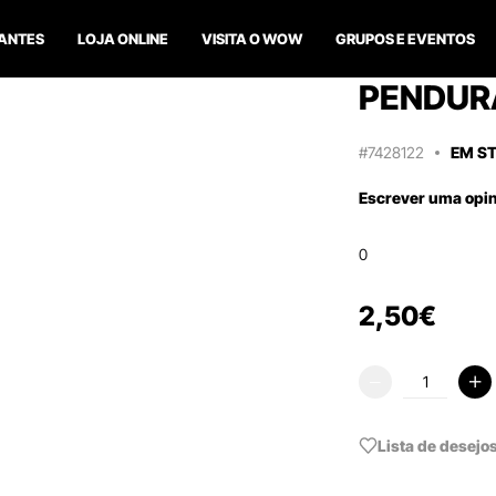
ANTES
LOJA ONLINE
VISITA O WOW
GRUPOS E EVENTOS
PENDUR
#7428122
EM S
Escrever uma opi
0
2
,
50
€
Lista de desejo