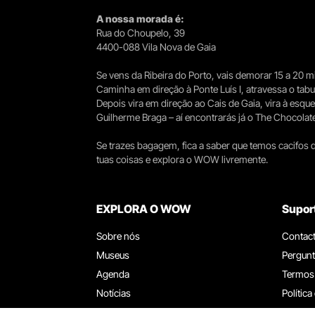
A nossa morada é:
Rua do Choupelo, 39
4400-088 Vila Nova de Gaia
Se vens da Ribeira do Porto, vais demorar 15 a 20
Caminha em direção à Ponte Luís I, atravessa o tabule
Depois vira em direção ao Cais de Gaia, vira à esqu
Guilherme Braga – aí encontrarás já o The Chocolat
Se trazes bagagem, fica a saber que temos cacifos d
tuas coisas e explora o WOW livremente.
EXPLORA O WOW
Supor
Sobre nós
Contac
Museus
Pergunt
Agenda
Termos
Notícias
Política
Restaurantes
Trabal