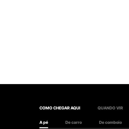
COMO CHEGAR AQUI
QUANDO VIR
A pé
De carro
De comboio