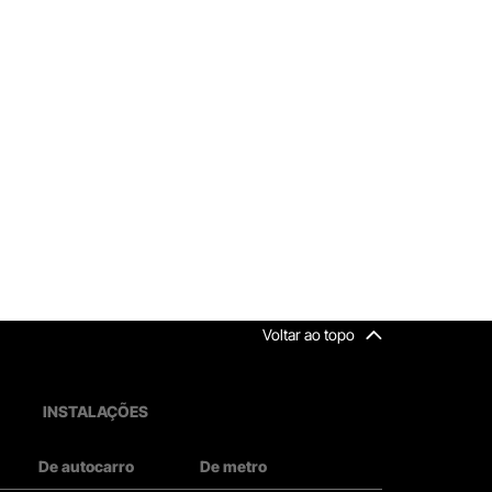
Voltar ao topo
INSTALAÇÕES
De autocarro
De metro