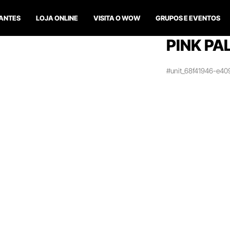
ANTES
LOJA ONLINE
VISITA O WOW
GRUPOS E EVENTOS
PINK PA
#unit_68f41946-e4