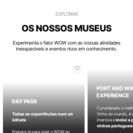
EXPLORAR
OS NOSSOS MUSEUS
Experimenta o fator WOW com as nossas atividades
inesquecíveis e eventos ricos em conhecimento.
PORT AND WI
EXPERIENCE
DAY PASS
Considerado o mel
Todas as experiências num só
Vinho do mundo, é
bilhete
imersiva e
inclui a
vinhos portugues
Prepara-te para viver o WOW ao