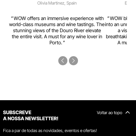
Olivia Martinez, Spain
Emma 
rism,
WOW offers an immersive experience with
WOW blends w
ting
world-class museums and wine tastings. The
into an unmiss
to
stunning views of the Douro River elevate
a visual
top
the entire visit. A must for any wine lover in
breathtaking v
Porto.
A must-s
SUBSCREVE
Voltar ao topo
A NOSSA NEWSLETTER!
Fica a par de todas as novidades, eventos e ofertas!