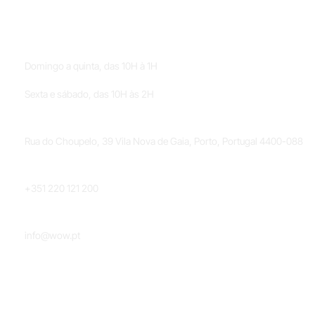
HORÁRIOS
Domingo a quinta, das 10H à 1H
Sexta e sábado, das 10H às 2H
LOCALIZAÇÃO
Rua do Choupelo, 39 Vila Nova de Gaia, Porto, Portugal 4400-088
TELEFONE
+351 220 121 200
EMAIL
info@wow.pt