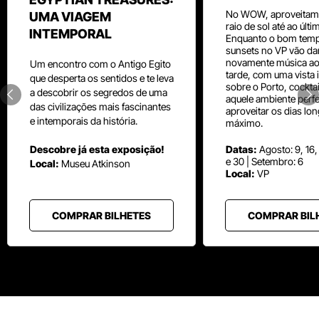
No WOW, aproveitam
UMA VIAGEM
raio de sol até ao últ
INTEMPORAL
Enquanto o bom temp
sunsets no VP vão da
novamente música aos
Um
encontro com o
Antigo Egito
tarde, com uma vista i
que desperta os sentidos e te leva
sobre o Porto, cocktai
a descobrir os segredos de uma
aquele ambiente perfe
das civilizações mais fascinantes
aproveitar os dias lo
e intemporais da história.
máximo.
Descobre já esta exposição!
Datas:
Agosto: 9, 16,
e 30 | Setembro: 6
Local:
Museu
Atkinson
Local:
VP
COMPRAR BILHETES
COMPRAR BIL