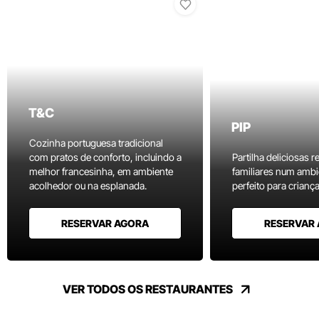
T&C
PIP
Cozinha portuguesa tradicional
com pratos de conforto, incluindo a
Partilha deliciosas r
melhor francesinha, em ambiente
familiares num ambi
acolhedor ou na esplanada.
perfeito para criança
RESERVAR AGORA
RESERVAR
VER TODOS OS RESTAURANTES