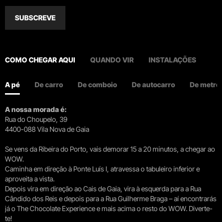
SUBSCREVE
COMO CHEGAR AQUI
QUANDO VIR
INSTALAÇÕES
A pé
De carro
De comboio
De autocarro
De metro
A nossa morada é:
Rua do Choupelo, 39
4400-088 Vila Nova de Gaia
Se vens da Ribeira do Porto, vais demorar 15 a 20 minutos, a chegar ao
WOW.
Caminha em direção à Ponte Luís I, atravessa o tabuleiro inferior e
aproveita a vista.
Depois vira em direção ao Cais de Gaia, vira à esquerda para a Rua
Cândido dos Reis e depois para a Rua Guilherme Braga – aí encontrarás
já o The Chocolate Experience e mais acima o resto do WOW. Diverte-
te!