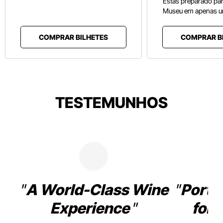
Estás preparado pa
Museu em apenas u
COMPRAR BILHETES
COMPRAR B
TESTEMUNHOS
A World-Class Wine
Porto
Experience
for 