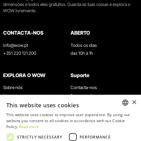
dimensões e todos eles gratuitos. Guarda as tuas coisas e explora o
WOW livremente.
CONTACTA-NOS
ABERTO
info@wow.pt
Todos os dias
+351 220 121 200
das 10h à 1h
EXPLORA O WOW
Suporte
Sobre nós
Contacta-nos
Museus
Perguntas frequentes
×
This website uses cookies
Agenda
Termos e Condições
Notícias
Política de privacidade e cookies
This website uses cookies to improve user experience. By using our
ENGLISH
website you consent to all cookies in accordance with our Cookie
Restaurantes
Trabalha connosco
Policy.
Read more
Cartão WOW
Canal de denúncias
PORTUGUESE
STRICTLY NECESSARY
PERFORMANCE
Grupos e Eventos
Livro de reclamações