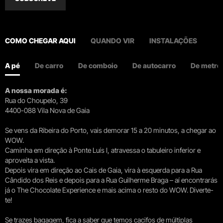
COMO CHEGAR AQUI
QUANDO VIR
INSTALAÇÕES
A pé
De carro
De comboio
De autocarro
De metro
A nossa morada é:
Rua do Choupelo, 39
4400-088 Vila Nova de Gaia
Se vens da Ribeira do Porto, vais demorar 15 a 20 minutos, a chegar ao
WOW.
Caminha em direção à Ponte Luís I, atravessa o tabuleiro inferior e
aproveita a vista.
Depois vira em direção ao Cais de Gaia, vira à esquerda para a Rua
Cândido dos Reis e depois para a Rua Guilherme Braga – aí encontrarás
já o The Chocolate Experience e mais acima o resto do WOW. Diverte-
te!
Se trazes bagagem, fica a saber que temos cacifos de múltiplas