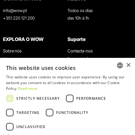
info@wow.pt
Todos os dias
+351 220 121 200
das 10h à 1h
EXPLORA O WOW
Suporte
Sobre nós
Contacta-nos
Museus
Perguntas frequentes
×
This website uses cookies
Agenda
Termos e Condições
Notícias
Política de privacidade e cookies
This website uses cookies to improve user experience. By using our
ENGLISH
website you consent to all cookies in accordance with our Cookie
Restaurantes
Trabalha connosco
Policy.
Read more
Cartão WOW
Canal de denúncias
PORTUGUESE
STRICTLY NECESSARY
PERFORMANCE
Grupos e Eventos
Livro de reclamações
Serviço Educativo
TARGETING
FUNCTIONALITY
UNCLASSIFIED