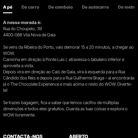
A pé
De carro
De comboio
De autocarro
De metro
A nossa morada é:
Rua do Choupelo, 39
4400-088 Vila Nova de Gaia
Se vens da Ribeira do Porto, vais demorar 15 a 20 minutos, a chegar ao
WOW.
Caminha em direção à Ponte Luís I, atravessa o tabuleiro inferior e
aproveita a vista.
Depois vira em direção ao Cais de Gaia, vira à esquerda para a Rua
Cândido dos Reis e depois para a Rua Guilherme Braga – aí encontrarás
já o The Chocolate Experience e mais acima o resto do WOW. Diverte-
te!
Se trazes bagagem, fica a saber que temos cacifos de múltiplas
dimensões e todos eles gratuitos. Guarda as tuas coisas e explora o
WOW livremente.
CONTACTA-NOS
ABERTO