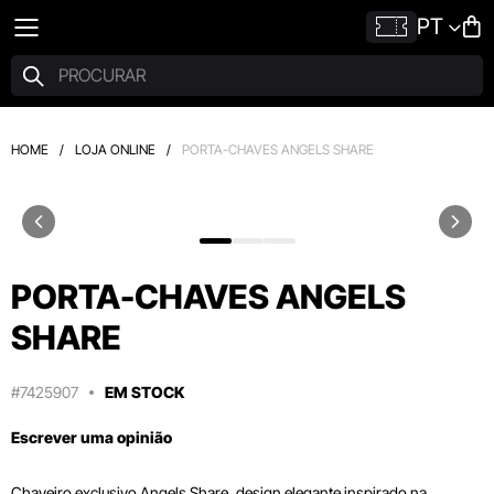
PT
HOME
/
LOJA ONLINE
/
PORTA-CHAVES ANGELS SHARE
PORTA-CHAVES ANGELS
SHARE
#7425907
EM STOCK
Escrever uma opinião
Chaveiro exclusivo Angels Share, design elegante inspirado na