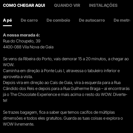
COMO CHEGAR AQUI
QUANDO VIR
INSTALAÇÕES
A pé
De carro
De comboio
De autocarro
De metro
A nossa morada é:
Rua do Choupelo, 39
4400-088 Vila Nova de Gaia
Se vens da Ribeira do Porto, vais demorar 15 a 20 minutos, a chegar ao
WOW.
Caminha em direção à Ponte Luís I, atravessa o tabuleiro inferior e
aproveita a vista.
Depois vira em direção ao Cais de Gaia, vira à esquerda para a Rua
Cândido dos Reis e depois para a Rua Guilherme Braga – aí encontrarás
já o The Chocolate Experience e mais acima o resto do WOW. Diverte-
te!
Se trazes bagagem, fica a saber que temos cacifos de múltiplas
dimensões e todos eles gratuitos. Guarda as tuas coisas e explora o
WOW livremente.