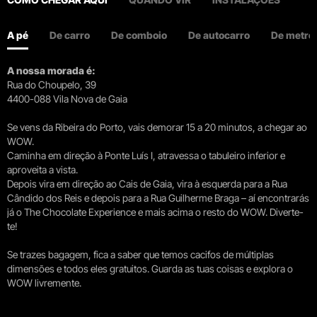
A pé
De carro
De comboio
De autocarro
De metro
A nossa morada é:
Rua do Choupelo, 39
4400-088 Vila Nova de Gaia
Se vens da Ribeira do Porto, vais demorar 15 a 20 minutos, a chegar ao
WOW.
Caminha em direção à Ponte Luís I, atravessa o tabuleiro inferior e
aproveita a vista.
Depois vira em direção ao Cais de Gaia, vira à esquerda para a Rua
Cândido dos Reis e depois para a Rua Guilherme Braga – aí encontrarás
já o The Chocolate Experience e mais acima o resto do WOW. Diverte-
te!
Se trazes bagagem, fica a saber que temos cacifos de múltiplas
dimensões e todos eles gratuitos. Guarda as tuas coisas e explora o
WOW livremente.