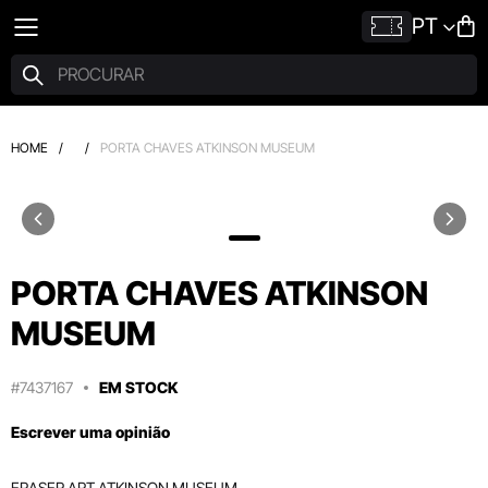
PT
HOME
/
/
PORTA CHAVES ATKINSON MUSEUM
PORTA CHAVES ATKINSON
MUSEUM
#7437167
EM STOCK
Escrever uma opinião
ERASER ART ATKINSON MUSEUM