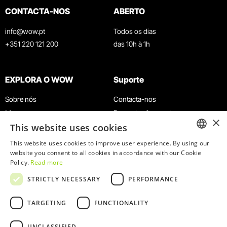
CONTACTA-NOS
ABERTO
info@wow.pt
Todos os dias
+351 220 121 200
das 10h à 1h
EXPLORA O WOW
Suporte
Sobre nós
Contacta-nos
Museus
Perguntas frequentes
×
This website uses cookies
Agenda
Termos e Condições
Notícias
Política de privacidade e cookies
This website uses cookies to improve user experience. By using our
ENGLISH
website you consent to all cookies in accordance with our Cookie
Restaurantes
Trabalha connosco
Policy.
Read more
Cartão WOW
Canal de denúncias
PORTUGUESE
STRICTLY NECESSARY
PERFORMANCE
Grupos e Eventos
Livro de reclamações
Serviço Educativo
TARGETING
FUNCTIONALITY
UNCLASSIFIED