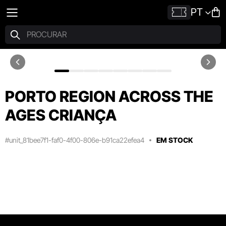
PT
PORTO REGION ACROSS THE
AGES CRIANÇA
#unit_81bee7f1-faf0-4f00-806e-b91ca22efea4
EM STOCK