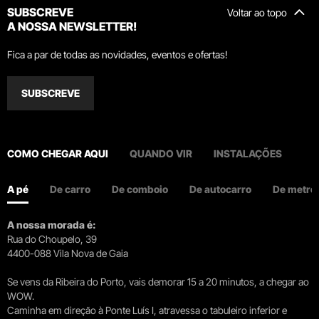
SUBSCREVE
Voltar ao topo
A NOSSA NEWSLETTER!
Fica a par de todas as novidades, eventos e ofertas!
SUBSCREVE
COMO CHEGAR AQUI
QUANDO VIR
INSTALAÇÕES
A pé
De carro
De comboio
De autocarro
De metro
A nossa morada é:
Rua do Choupelo, 39
4400-088 Vila Nova de Gaia
Se vens da Ribeira do Porto, vais demorar 15 a 20 minutos, a chegar ao
WOW.
Caminha em direção à Ponte Luís I, atravessa o tabuleiro inferior e