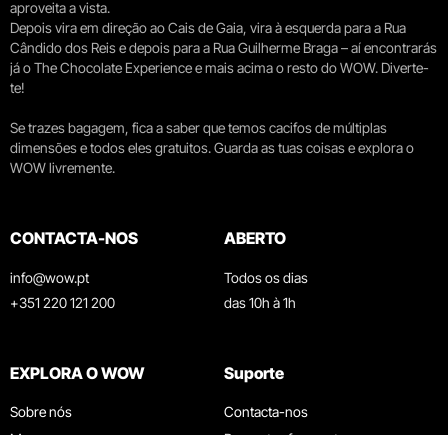
aproveita a vista.
Depois vira em direção ao Cais de Gaia, vira à esquerda para a Rua
Cândido dos Reis e depois para a Rua Guilherme Braga – aí encontrarás
já o The Chocolate Experience e mais acima o resto do WOW. Diverte-
te!
Se trazes bagagem, fica a saber que temos cacifos de múltiplas
dimensões e todos eles gratuitos. Guarda as tuas coisas e explora o
WOW livremente.
CONTACTA-NOS
ABERTO
info@wow.pt
Todos os dias
+351 220 121 200
das 10h à 1h
EXPLORA O WOW
Suporte
Sobre nós
Contacta-nos
Museus
Perguntas frequentes