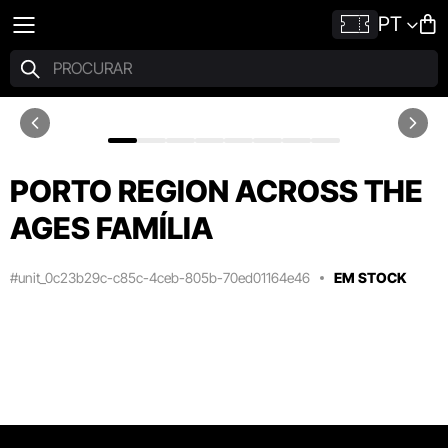
PT
PORTO REGION ACROSS THE
AGES FAMÍLIA
#unit_0c23b29c-c85c-4ceb-805b-70ed01164e46
EM STOCK