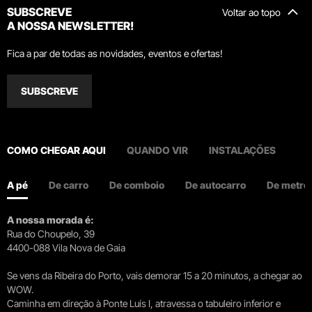
SUBSCREVE
Voltar ao topo
A NOSSA NEWSLETTER!
Fica a par de todas as novidades, eventos e ofertas!
SUBSCREVE
COMO CHEGAR AQUI
QUANDO VIR
INSTALAÇÕES
A pé
De carro
De comboio
De autocarro
De metro
A nossa morada é:
Rua do Choupelo, 39
4400-088 Vila Nova de Gaia
Se vens da Ribeira do Porto, vais demorar 15 a 20 minutos, a chegar ao
WOW.
Caminha em direção à Ponte Luís I, atravessa o tabuleiro inferior e