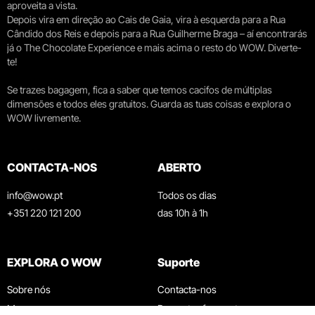
aproveita a vista.
Depois vira em direção ao Cais de Gaia, vira à esquerda para a Rua
Cândido dos Reis e depois para a Rua Guilherme Braga – aí encontrarás
já o The Chocolate Experience e mais acima o resto do WOW. Diverte-
te!
Se trazes bagagem, fica a saber que temos cacifos de múltiplas
dimensões e todos eles gratuitos. Guarda as tuas coisas e explora o
WOW livremente.
CONTACTA-NOS
ABERTO
info@wow.pt
Todos os dias
+351 220 121 200
das 10h à 1h
EXPLORA O WOW
Suporte
Sobre nós
Contacta-nos
Museus
Perguntas frequentes