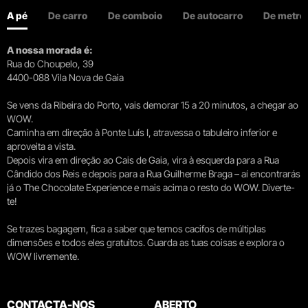
A pé
De carro
De comboio
De autocarro
De metro
A nossa morada é:
Rua do Choupelo, 39
4400-088 Vila Nova de Gaia
Se vens da Ribeira do Porto, vais demorar 15 a 20 minutos, a chegar ao
WOW.
Caminha em direção à Ponte Luís I, atravessa o tabuleiro inferior e
aproveita a vista.
Depois vira em direção ao Cais de Gaia, vira à esquerda para a Rua
Cândido dos Reis e depois para a Rua Guilherme Braga – aí encontrarás
já o The Chocolate Experience e mais acima o resto do WOW. Diverte-
te!
Se trazes bagagem, fica a saber que temos cacifos de múltiplas
dimensões e todos eles gratuitos. Guarda as tuas coisas e explora o
WOW livremente.
CONTACTA-NOS
ABERTO