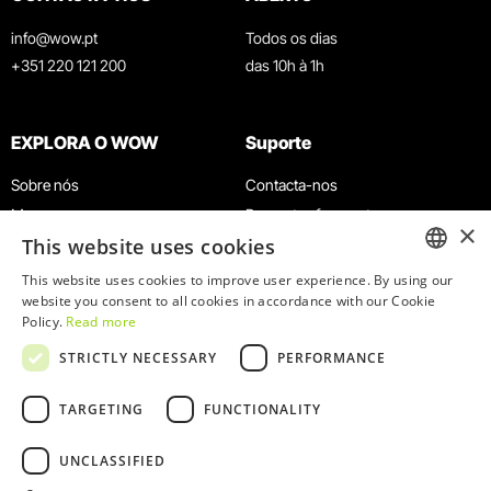
info@wow.pt
Todos os dias
+351 220 121 200
das 10h à 1h
EXPLORA O WOW
Suporte
Sobre nós
Contacta-nos
Museus
Perguntas frequentes
×
This website uses cookies
Agenda
Termos e Condições
Notícias
Política de privacidade e cookies
This website uses cookies to improve user experience. By using our
ENGLISH
website you consent to all cookies in accordance with our Cookie
Restaurantes
Trabalha connosco
Policy.
Read more
Cartão WOW
Canal de denúncias
PORTUGUESE
STRICTLY NECESSARY
PERFORMANCE
Grupos e Eventos
Livro de reclamações
Serviço Educativo
TARGETING
FUNCTIONALITY
UNCLASSIFIED