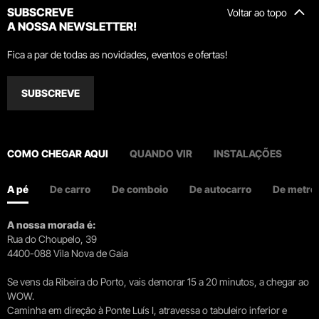
SUBSCREVE
Voltar ao topo
A NOSSA NEWSLETTER!
Fica a par de todas as novidades, eventos e ofertas!
SUBSCREVE
COMO CHEGAR AQUI
QUANDO VIR
INSTALAÇÕES
A pé
De carro
De comboio
De autocarro
De metro
A nossa morada é:
Rua do Choupelo, 39
4400-088 Vila Nova de Gaia
Se vens da Ribeira do Porto, vais demorar 15 a 20 minutos, a chegar ao
WOW.
Caminha em direção à Ponte Luís I, atravessa o tabuleiro inferior e