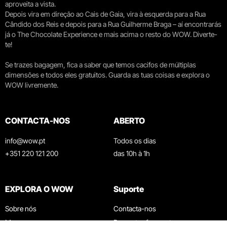
aproveita a vista.
Depois vira em direção ao Cais de Gaia, vira à esquerda para a Rua
Cândido dos Reis e depois para a Rua Guilherme Braga – aí encontrarás
já o The Chocolate Experience e mais acima o resto do WOW. Diverte-
te!
Se trazes bagagem, fica a saber que temos cacifos de múltiplas
dimensões e todos eles gratuitos. Guarda as tuas coisas e explora o
WOW livremente.
CONTACTA-NOS
ABERTO
info@wow.pt
Todos os dias
+351 220 121 200
das 10h à 1h
EXPLORA O WOW
Suporte
Sobre nós
Contacta-nos
Museus
Perguntas frequentes