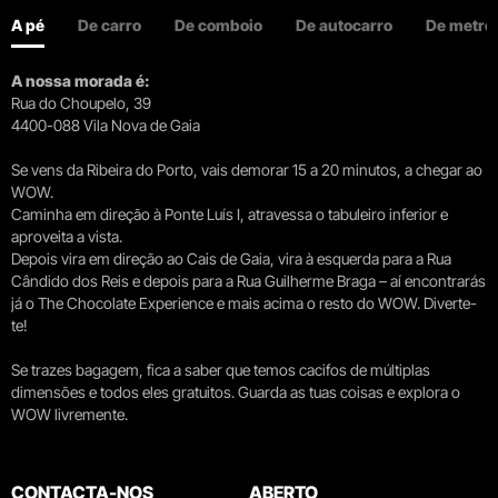
A pé
De carro
De comboio
De autocarro
De metro
A nossa morada é:
Rua do Choupelo, 39
4400-088 Vila Nova de Gaia
Se vens da Ribeira do Porto, vais demorar 15 a 20 minutos, a chegar ao
WOW.
Caminha em direção à Ponte Luís I, atravessa o tabuleiro inferior e
aproveita a vista.
Depois vira em direção ao Cais de Gaia, vira à esquerda para a Rua
Cândido dos Reis e depois para a Rua Guilherme Braga – aí encontrarás
já o The Chocolate Experience e mais acima o resto do WOW. Diverte-
te!
Se trazes bagagem, fica a saber que temos cacifos de múltiplas
dimensões e todos eles gratuitos. Guarda as tuas coisas e explora o
WOW livremente.
CONTACTA-NOS
ABERTO