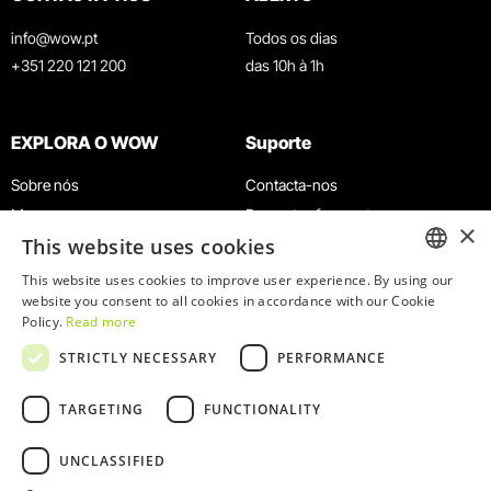
info@wow.pt
Todos os dias
+351 220 121 200
das 10h à 1h
EXPLORA O WOW
Suporte
Sobre nós
Contacta-nos
Museus
Perguntas frequentes
×
This website uses cookies
Agenda
Termos e Condições
Notícias
Política de privacidade e cookies
This website uses cookies to improve user experience. By using our
ENGLISH
website you consent to all cookies in accordance with our Cookie
Restaurantes
Trabalha connosco
Policy.
Read more
Cartão WOW
Canal de denúncias
PORTUGUESE
STRICTLY NECESSARY
PERFORMANCE
Grupos e Eventos
Livro de reclamações
Serviço Educativo
TARGETING
FUNCTIONALITY
UNCLASSIFIED