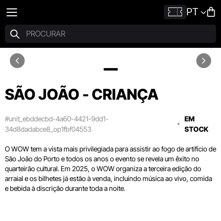
PT
SÃO JOÃO - CRIANÇA
#unit_ebddecbd-4a60-4421-9dd1-
EM
34d8dadabce8_op1fbf04553
STOCK
O WOW tem a vista mais privilegiada para assistir ao fogo de artifício de
São João do Porto e todos os anos o evento se revela um êxito no
quarteirão cultural. Em 2025, o WOW organiza a terceira edição do
arraial e os bilhetes já estão à venda, incluindo música ao vivo, comida
e bebida à discrição durante toda a noite.