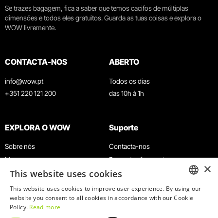
Se trazes bagagem, fica a saber que temos cacifos de múltiplas
dimensões e todos eles gratuitos. Guarda as tuas coisas e explora o
WOW livremente.
CONTACTA-NOS
ABERTO
info@wow.pt
Todos os dias
+351 220 121 200
das 10h à 1h
EXPLORA O WOW
Suporte
Sobre nós
Contacta-nos
Museus
Perguntas frequentes
×
This website uses cookies
Agenda
Termos e Condições
Notícias
Política de privacidade e cookies
This website uses cookies to improve user experience. By using our
ENGLISH
website you consent to all cookies in accordance with our Cookie
Restaurantes
Trabalha connosco
Policy.
Read more
Cartão WOW
Canal de denúncias
PORTUGUESE