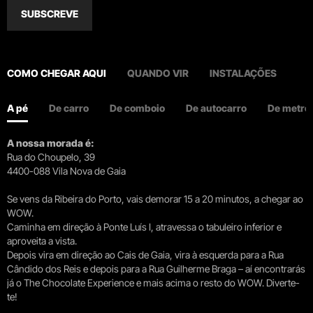
SUBSCREVE
COMO CHEGAR AQUI
QUANDO VIR
INSTALAÇÕES
A pé
De carro
De comboio
De autocarro
De metro
A nossa morada é:
Rua do Choupelo, 39
4400-088 Vila Nova de Gaia
Se vens da Ribeira do Porto, vais demorar 15 a 20 minutos, a chegar ao
WOW.
Caminha em direção à Ponte Luís I, atravessa o tabuleiro inferior e
aproveita a vista.
Depois vira em direção ao Cais de Gaia, vira à esquerda para a Rua
Cândido dos Reis e depois para a Rua Guilherme Braga – aí encontrarás
já o The Chocolate Experience e mais acima o resto do WOW. Diverte-
te!