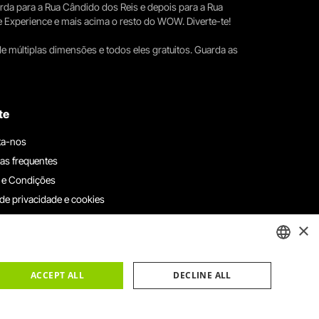
erda para a Rua Cândido dos Reis e depois para a Rua
e Experience e mais acima o resto do WOW. Diverte-te!
e múltiplas dimensões e todos eles gratuitos. Guarda as
te
ta-nos
as frequentes
 e Condições
 de privacidade e cookies
ha connosco
×
e denúncias
e reclamações
ENGLISH
ACCEPT ALL
DECLINE ALL
PORTUGUESE