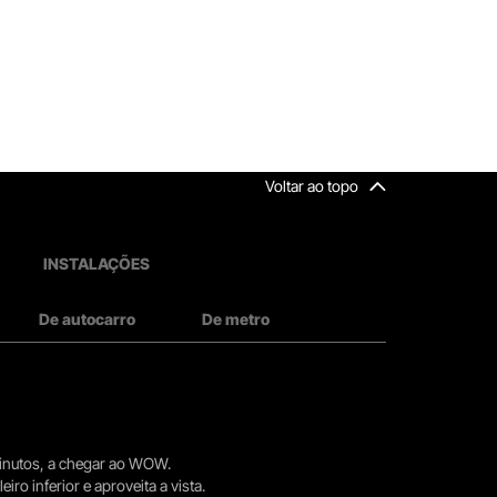
Voltar ao topo
INSTALAÇÕES
De autocarro
De metro
 minutos, a chegar ao WOW.
iro inferior e aproveita a vista.