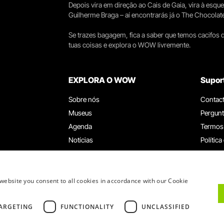
Depois vira em direção ao Cais de Gaia, vira à esqu
Guilherme Braga – aí encontrarás já o The Chocolat
Se trazes bagagem, fica a saber que temos cacifos d
tuas coisas e explora o WOW livremente.
EXPLORA O WOW
Supor
Sobre nós
Contac
Museus
Pergunt
Agenda
Termos
Notícias
Política
Restaurantes
Trabal
Cartão WOW
Canal d
Grupos e Eventos
Livro d
website you consent to all cookies in accordance with our Cookie
Serviço Educativo
ARGETING
FUNCTIONALITY
UNCLASSIFIED