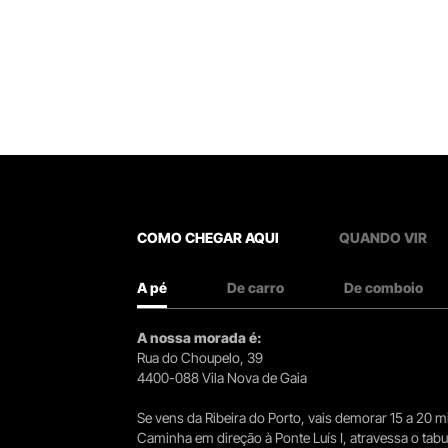
COMO CHEGAR AQUI
QUANDO VIR
A pé
De carro
De comboio
A nossa morada é:
Rua do Choupelo, 39
4400-088 Vila Nova de Gaia
Se vens da Ribeira do Porto, vais demorar 15 a 20
Caminha em direção à Ponte Luís I, atravessa o tabule