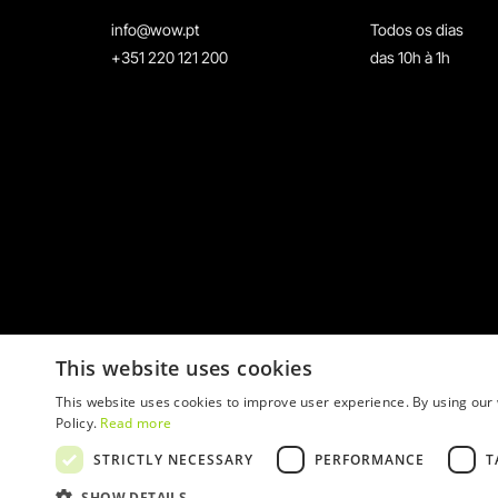
info@wow.pt
Todos os dias
+351 220 121 200
das 10h à 1h
This website uses cookies
This website uses cookies to improve user experience. By using our 
Policy.
Read more
STRICTLY NECESSARY
PERFORMANCE
T
© 2026 WOW
SHOW DETAILS