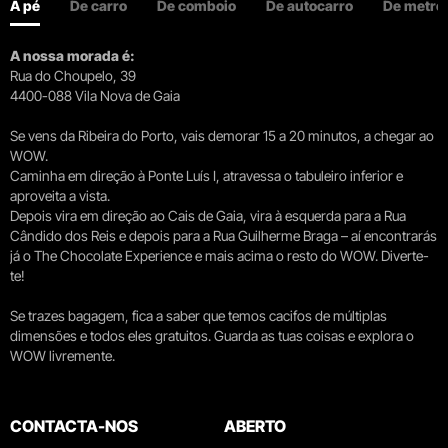
A pé
De carro
De comboio
De autocarro
De metro
A nossa morada é:
Rua do Choupelo, 39
4400-088 Vila Nova de Gaia
Se vens da Ribeira do Porto, vais demorar 15 a 20 minutos, a chegar ao
WOW.
Caminha em direção à Ponte Luís I, atravessa o tabuleiro inferior e
aproveita a vista.
Depois vira em direção ao Cais de Gaia, vira à esquerda para a Rua
Cândido dos Reis e depois para a Rua Guilherme Braga – aí encontrarás
já o The Chocolate Experience e mais acima o resto do WOW. Diverte-
te!
Se trazes bagagem, fica a saber que temos cacifos de múltiplas
dimensões e todos eles gratuitos. Guarda as tuas coisas e explora o
WOW livremente.
CONTACTA-NOS
ABERTO