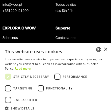
info@wow.pt
Todos os dias
+351 220 121 200
das 10h à 1h
EXPLORA O WOW
Suporte
Sobre nós
Contacta-nos
Museus
Perguntas frequentes
×
This website uses cookies
Agenda
Termos e Condições
Notícias
Política de privacidade e cookies
This website uses cookies to improve user experience. By using our
ENGLISH
website you consent to all cookies in accordance with our Cookie
Restaurantes
Trabalha connosco
Policy.
Read more
Cartão WOW
Canal de denúncias
PORTUGUESE
STRICTLY NECESSARY
PERFORMANCE
Grupos e Eventos
Livro de reclamações
Serviço Educativo
TARGETING
FUNCTIONALITY
UNCLASSIFIED
SHOW DETAILS
© 2026