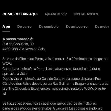
COMO CHEGAR AQUI
QUANDO VIR
INSTALAÇÕES
A pé
De carro
De comboio
De autocarro
De metro
A nossa morada é:
Rua do Choupelo, 39
4400-088 Vila Nova de Gaia
Se vens da Ribeira do Porto, vais demorar 15 a 20 minutos, a chegar ao
WOW.
Caminha em direção à Ponte Luís I, atravessa o tabuleiro inferior e
aproveita a vista.
Depois vira em direção ao Cais de Gaia, vira à esquerda para a Rua
Cândido dos Reis e depois para a Rua Guilherme Braga – aí encontrarás
já o The Chocolate Experience e mais acima o resto do WOW. Diverte-
te!
Se trazes bagagem, fica a saber que temos cacifos de múltiplas
dimensões e todos eles gratuitos. Guarda as tuas coisas e explora o