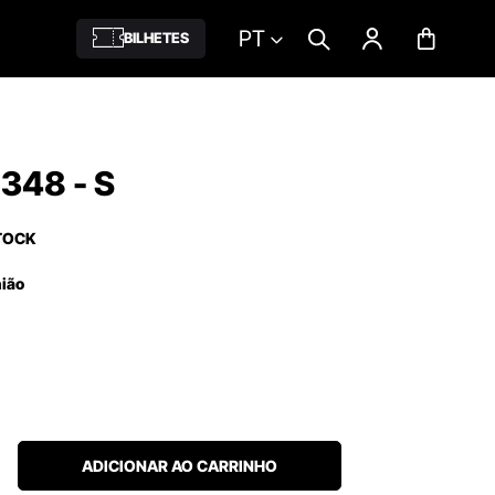
PT
BILHETES
348 - S
TOCK
nião
ADICIONAR AO CARRINHO