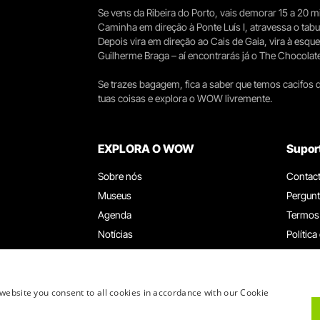
Se vens da Ribeira do Porto, vais demorar 15 a 20
Caminha em direção à Ponte Luís I, atravessa o tabule
Depois vira em direção ao Cais de Gaia, vira à esqu
Guilherme Braga – aí encontrarás já o The Chocolat
Se trazes bagagem, fica a saber que temos cacifos d
tuas coisas e explora o WOW livremente.
EXPLORA O WOW
Supor
Sobre nós
Contac
Museus
Pergunt
Agenda
Termos
Notícias
Política
Restaurantes
Trabal
Cartão WOW
Canal d
Grupos e Eventos
Livro d
website you consent to all cookies in accordance with our Cookie
Serviço Educativo