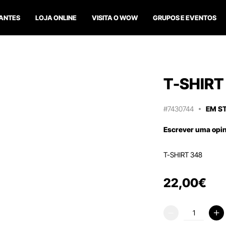
ANTES
LOJA ONLINE
VISITA O WOW
GRUPOS E EVENTOS
T-SHIRT 
#7430744
EM S
Escrever uma opi
T-SHIRT 348
22
,
00
€