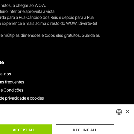
 minutos, a chegar ao WOW.
iro inferior e aproveita a vista.
erda para a Rua Cândido dos Reis e depois para a Rua
e Experience e mais acima o resto do WOW. Diverte-te!
e múltiplas dimensões e todos eles gratuitos. Guarda as
te
ta-nos
as frequentes
 e Condições
 de privacidade e cookies
ha connosco
×
e denúncias
e reclamações
ENGLISH
ACCEPT ALL
DECLINE ALL