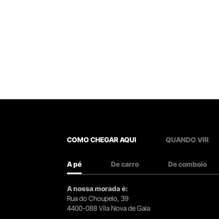
COMO CHEGAR AQUI
QUANDO VIR
A pé
De carro
De comboio
A nossa morada é:
Rua do Choupelo, 39
4400-088 Vila Nova de Gaia