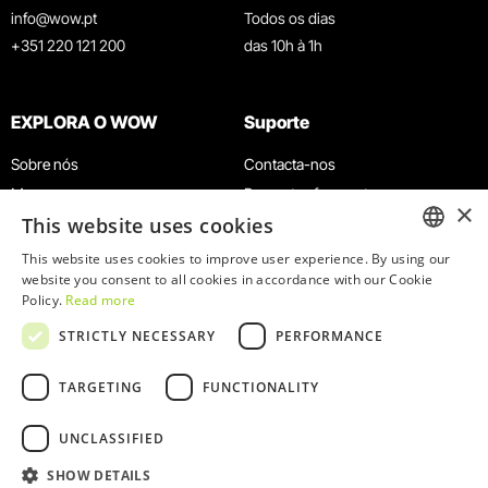
info@wow.pt
Todos os dias
+351 220 121 200
das 10h à 1h
EXPLORA O WOW
Suporte
Sobre nós
Contacta-nos
Museus
Perguntas frequentes
×
This website uses cookies
Agenda
Termos e Condições
Notícias
Política de privacidade e cookies
This website uses cookies to improve user experience. By using our
ENGLISH
website you consent to all cookies in accordance with our Cookie
Restaurantes
Trabalha connosco
Policy.
Read more
Cartão WOW
Canal de denúncias
PORTUGUESE
STRICTLY NECESSARY
PERFORMANCE
Grupos e Eventos
Livro de reclamações
Serviço Educativo
TARGETING
FUNCTIONALITY
UNCLASSIFIED
SHOW DETAILS
© 2026