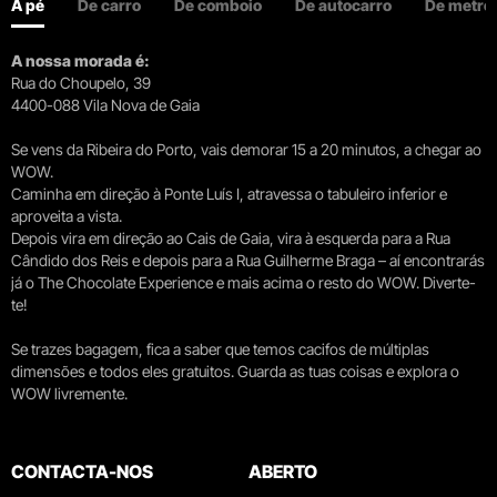
A pé
De carro
De comboio
De autocarro
De metro
A nossa morada é:
Rua do Choupelo, 39
4400-088 Vila Nova de Gaia
Se vens da Ribeira do Porto, vais demorar 15 a 20 minutos, a chegar ao
WOW.
Caminha em direção à Ponte Luís I, atravessa o tabuleiro inferior e
aproveita a vista.
Depois vira em direção ao Cais de Gaia, vira à esquerda para a Rua
Cândido dos Reis e depois para a Rua Guilherme Braga – aí encontrarás
já o The Chocolate Experience e mais acima o resto do WOW. Diverte-
te!
Se trazes bagagem, fica a saber que temos cacifos de múltiplas
dimensões e todos eles gratuitos. Guarda as tuas coisas e explora o
WOW livremente.
CONTACTA-NOS
ABERTO