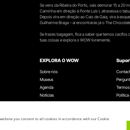
Se vens da Ribeira do Porto, vais demorar 15 a 20
Caminha em direção à Ponte Luís I, atravessa o tabule
Depois vira em direção ao Cais de Gaia, vira à esqu
Guilherme Braga – aí encontrarás já o The Chocolat
Se trazes bagagem, fica a saber que temos cacifos d
tuas coisas e explora o WOW livremente.
EXPLORA O WOW
Supor
Sobre nós
Contac
Museus
Pergunt
Agenda
Termos
Notícias
Política
Restaurantes
Trabal
Cartão WOW
Canal d
Grupos e Eventos
Livro d
website you consent to all cookies in accordance with our Cookie
Serviço Educativo