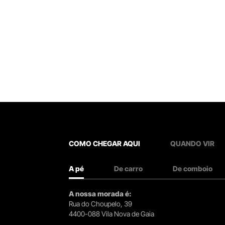
COMO CHEGAR AQUI
QUANDO VIR
A pé
De carro
De comboio
A nossa morada é:
Rua do Choupelo, 39
4400-088 Vila Nova de Gaia