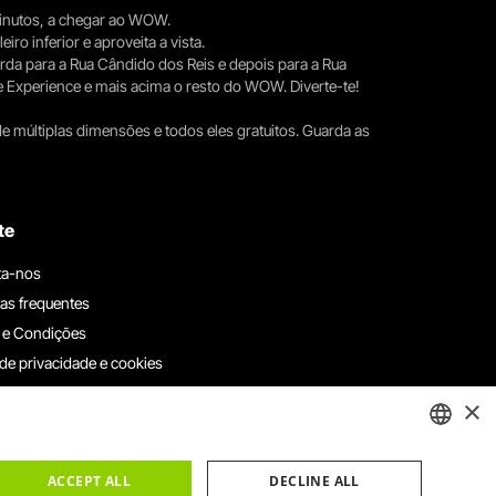
 minutos, a chegar ao WOW.
iro inferior e aproveita a vista.
erda para a Rua Cândido dos Reis e depois para a Rua
e Experience e mais acima o resto do WOW. Diverte-te!
e múltiplas dimensões e todos eles gratuitos. Guarda as
te
ta-nos
as frequentes
 e Condições
 de privacidade e cookies
ha connosco
×
e denúncias
e reclamações
ENGLISH
ACCEPT ALL
DECLINE ALL