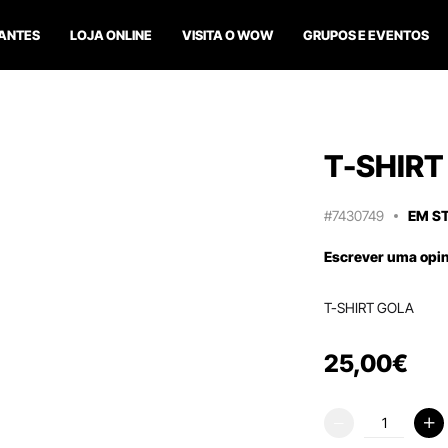
ANTES
LOJA ONLINE
VISITA O WOW
GRUPOS E EVENTOS
T-SHIRT
#7430749
EM S
Escrever uma opi
T-SHIRT GOLA
25
,
00
€