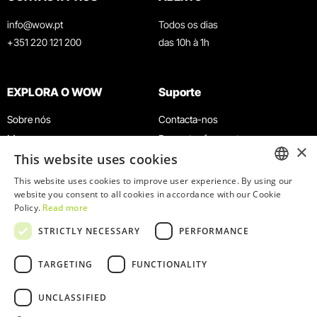
info@wow.pt
Todos os dias
+351 220 121 200
das 10h à 1h
EXPLORA O WOW
Suporte
Sobre nós
Contacta-nos
Museus
Perguntas frequentes
×
This website uses cookies
Agenda
Termos e Condições
Notícias
Política de privacidade e cookies
This website uses cookies to improve user experience. By using our
ENGLISH
website you consent to all cookies in accordance with our Cookie
Restaurantes
Trabalha connosco
Policy.
Read more
Cartão WOW
Canal de denúncias
PORTUGUESE
STRICTLY NECESSARY
PERFORMANCE
Grupos e Eventos
Livro de reclamações
Serviço Educativo
TARGETING
FUNCTIONALITY
UNCLASSIFIED