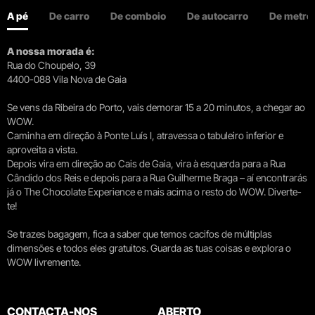
A pé
De carro
De comboio
De autocarro
De metro
A nossa morada é:
Rua do Choupelo, 39
4400-088 Vila Nova de Gaia
Se vens da Ribeira do Porto, vais demorar 15 a 20 minutos, a chegar ao
WOW.
Caminha em direção à Ponte Luís I, atravessa o tabuleiro inferior e
aproveita a vista.
Depois vira em direção ao Cais de Gaia, vira à esquerda para a Rua
Cândido dos Reis e depois para a Rua Guilherme Braga – aí encontrarás
já o The Chocolate Experience e mais acima o resto do WOW. Diverte-
te!
Se trazes bagagem, fica a saber que temos cacifos de múltiplas
dimensões e todos eles gratuitos. Guarda as tuas coisas e explora o
WOW livremente.
CONTACTA-NOS
ABERTO