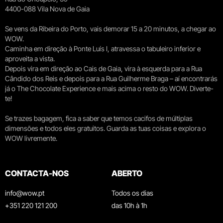
4400-088 Vila Nova de Gaia
Se vens da Ribeira do Porto, vais demorar 15 a 20 minutos, a chegar ao
WOW.
Caminha em direção à Ponte Luís I, atravessa o tabuleiro inferior e
aproveita a vista.
Depois vira em direção ao Cais de Gaia, vira à esquerda para a Rua
Cândido dos Reis e depois para a Rua Guilherme Braga – aí encontrarás
já o The Chocolate Experience e mais acima o resto do WOW. Diverte-
te!
Se trazes bagagem, fica a saber que temos cacifos de múltiplas
dimensões e todos eles gratuitos. Guarda as tuas coisas e explora o
WOW livremente.
CONTACTA-NOS
ABERTO
info@wow.pt
Todos os dias
+351 220 121 200
das 10h à 1h