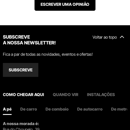
ESCREVER UMA OPINIÃO
SUBSCREVE
Voltar ao topo
A NOSSA NEWSLETTER!
Fica a par de todas as novidades, eventos e ofertas!
SUBSCREVE
COMO CHEGAR AQUI
QUANDO VIR
INSTALAÇÕES
A pé
De carro
De comboio
De autocarro
De metro
A nossa morada é:
Rua do Choupelo, 39