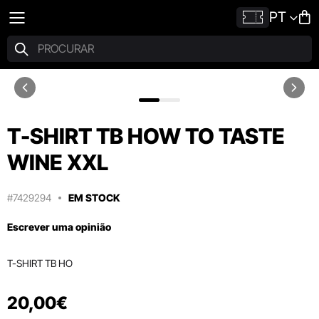
PT
T-SHIRT TB HOW TO TASTE
WINE XXL
#7429294
EM STOCK
Escrever uma opinião
T-SHIRT TB HO
20
,
00
€