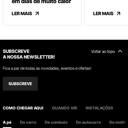
em dias de muito calor
LER MAIS
LER MAIS
SUBSCREVE
Voltar ao topo
A NOSSA NEWSLETTER!
Fica a par de todas as novidades, eventos e ofertas!
SUBSCREVE
COMO CHEGAR AQUI
QUANDO VIR
INSTALAÇÕES
A pé
De carro
De comboio
De autocarro
De metro