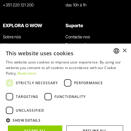
+351 220 121 200
das 10h à 1h
EXPLORA O WOW
Suporte
Sobre nós
Contacta-nos
Museus
Perguntas frequentes
×
This website uses cookies
Agenda
Termos e Condições
Notícias
Política de privacidade e cookies
This website uses cookies to improve user experience. By using our
ENGLISH
website you consent to all cookies in accordance with our Cookie
Restaurantes
Trabalha connosco
Policy.
Read more
Cartão WOW
Canal de denúncias
PORTUGUESE
STRICTLY NECESSARY
PERFORMANCE
Grupos e Eventos
Livro de reclamações
Serviço Educativo
TARGETING
FUNCTIONALITY
UNCLASSIFIED
SHOW DETAILS
© 2026
WOW
ACCEPT ALL
DECLINE ALL