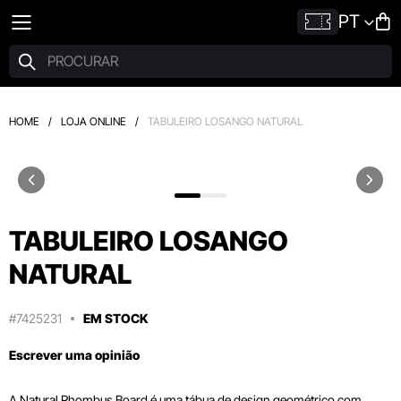
PT
HOME
/
LOJA ONLINE
/
TABULEIRO LOSANGO NATURAL
TABULEIRO LOSANGO
NATURAL
#7425231
EM STOCK
Escrever uma opinião
A Natural Rhombus Board é uma tábua de design geométrico com