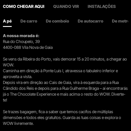
COMO CHEGAR AQUI
QUANDO VIR
INSTALAÇÕES
A pé
De carro
De comboio
De autocarro
De metro
A nossa morada é:
Rua do Choupelo, 39
4400-088 Vila Nova de Gaia
Se vens da Ribeira do Porto, vais demorar 15 a 20 minutos, a chegar ao
WOW.
Caminha em direção à Ponte Luís I, atravessa o tabuleiro inferior e
aproveita a vista.
Depois vira em direção ao Cais de Gaia, vira à esquerda para a Rua
Cândido dos Reis e depois para a Rua Guilherme Braga – aí encontrarás
já o The Chocolate Experience e mais acima o resto do WOW. Diverte-
te!
Se trazes bagagem, fica a saber que temos cacifos de múltiplas
dimensões e todos eles gratuitos. Guarda as tuas coisas e explora o
WOW livremente.