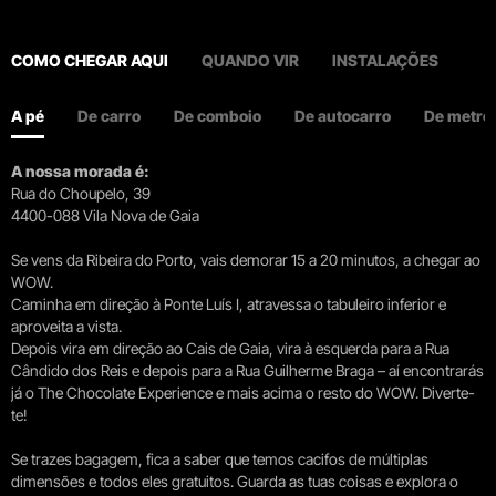
COMO CHEGAR AQUI
QUANDO VIR
INSTALAÇÕES
A pé
De carro
De comboio
De autocarro
De metro
A nossa morada é:
Rua do Choupelo, 39
4400-088 Vila Nova de Gaia
Se vens da Ribeira do Porto, vais demorar 15 a 20 minutos, a chegar ao
WOW.
Caminha em direção à Ponte Luís I, atravessa o tabuleiro inferior e
aproveita a vista.
Depois vira em direção ao Cais de Gaia, vira à esquerda para a Rua
Cândido dos Reis e depois para a Rua Guilherme Braga – aí encontrarás
já o The Chocolate Experience e mais acima o resto do WOW. Diverte-
te!
Se trazes bagagem, fica a saber que temos cacifos de múltiplas
dimensões e todos eles gratuitos. Guarda as tuas coisas e explora o