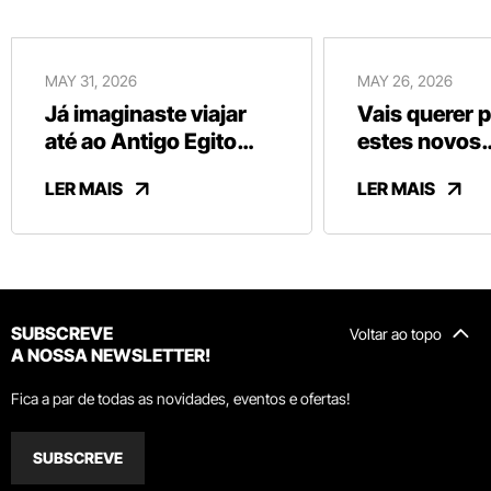
MAY 31, 2026
MAY 26, 2026
Já imaginaste viajar
Vais querer 
até ao Antigo Egito
estes novos
sem sair de Vila Nova
chocolates b
LER MAIS
LER MAIS
de Gaia?
da Vinte Vint
SUBSCREVE
Voltar ao topo
A NOSSA NEWSLETTER!
Fica a par de todas as novidades, eventos e ofertas!
SUBSCREVE