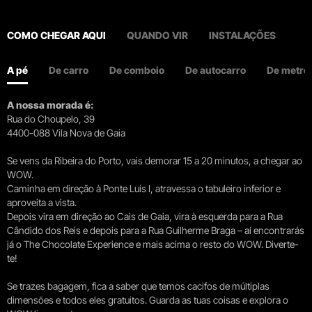
COMO CHEGAR AQUI
QUANDO VIR
INSTALAÇÕES
A pé
De carro
De comboio
De autocarro
De metro
A nossa morada é:
Rua do Choupelo, 39
4400-088 Vila Nova de Gaia
Se vens da Ribeira do Porto, vais demorar 15 a 20 minutos, a chegar ao
WOW.
Caminha em direção à Ponte Luís I, atravessa o tabuleiro inferior e
aproveita a vista.
Depois vira em direção ao Cais de Gaia, vira à esquerda para a Rua
Cândido dos Reis e depois para a Rua Guilherme Braga – aí encontrarás
já o The Chocolate Experience e mais acima o resto do WOW. Diverte-
te!
Se trazes bagagem, fica a saber que temos cacifos de múltiplas
dimensões e todos eles gratuitos. Guarda as tuas coisas e explora o