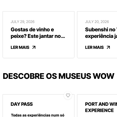
JULY 29, 2026
JULY 20, 2026
Gostas de vinho e
Subenshi no
peixe? Este jantar no
experiência 
WOW junta os dois
que vais que
LER MAIS
LER MAIS
numa experiência
descobrir no
única
DESCOBRE OS MUSEUS WOW
DAY PASS
PORT AND WI
EXPERIENCE
Todas as experiências num só