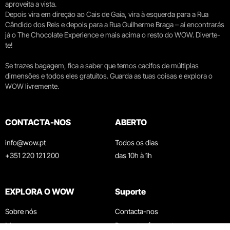
aproveita a vista.
Depois vira em direção ao Cais de Gaia, vira à esquerda para a Rua
Cândido dos Reis e depois para a Rua Guilherme Braga – aí encontrarás
já o The Chocolate Experience e mais acima o resto do WOW. Diverte-
te!
Se trazes bagagem, fica a saber que temos cacifos de múltiplas
dimensões e todos eles gratuitos. Guarda as tuas coisas e explora o
WOW livremente.
CONTACTA-NOS
ABERTO
info@wow.pt
Todos os dias
+351 220 121 200
das 10h à 1h
EXPLORA O WOW
Suporte
Sobre nós
Contacta-nos
Museus
Perguntas frequentes