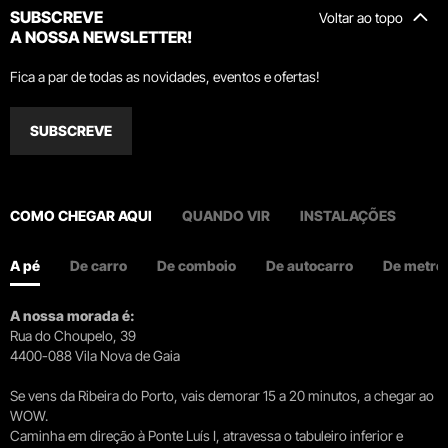
SUBSCREVE
Voltar ao topo
A NOSSA NEWSLETTER!
Fica a par de todas as novidades, eventos e ofertas!
SUBSCREVE
COMO CHEGAR AQUI
QUANDO VIR
INSTALAÇÕES
A pé
De carro
De comboio
De autocarro
De metro
A nossa morada é:
Rua do Choupelo, 39
4400-088 Vila Nova de Gaia
Se vens da Ribeira do Porto, vais demorar 15 a 20 minutos, a chegar ao
WOW.
Caminha em direção à Ponte Luís I, atravessa o tabuleiro inferior e