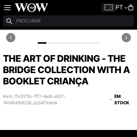
PT
THE ART OF DRINKING - THE
BRIDGE COLLECTION WITH A
BOOKLET CRIANÇA
#unit_75c9175b-7f77-4ed6-a557-
EM
14049d0b6236_op2af71ded4
STOCK