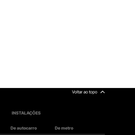
Voltar ao topo
INSTALAÇÕES
De autocarro
De metro