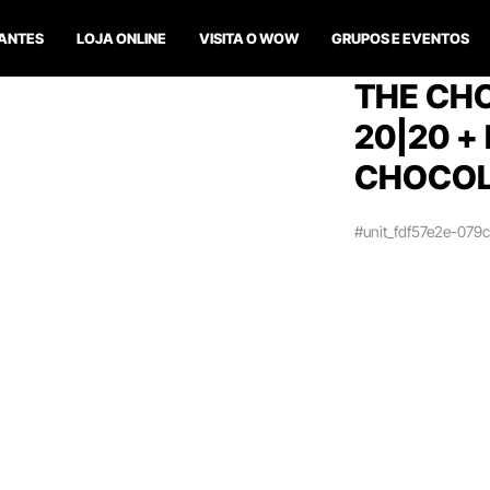
ANTES
LOJA ONLINE
VISITA O WOW
GRUPOS E EVENTOS
THE CH
20|20 +
CHOCOL
#unit_fdf57e2e-07