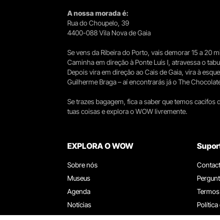
A nossa morada é:
Rua do Choupelo, 39
4400-088 Vila Nova de Gaia
Se vens da Ribeira do Porto, vais demorar 15 a 20
Caminha em direção à Ponte Luís I, atravessa o tabule
Depois vira em direção ao Cais de Gaia, vira à esqu
Guilherme Braga – aí encontrarás já o The Chocolat
Se trazes bagagem, fica a saber que temos cacifos d
tuas coisas e explora o WOW livremente.
EXPLORA O WOW
Supor
Sobre nós
Contac
Museus
Pergunt
Agenda
Termos
Notícias
Política
Restaurantes
Trabal