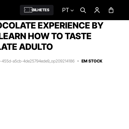
PT
BILHETES
OCOLATE EXPERIENCE BY
 LEARN HOW TO TASTE
ATE ADULTO
9c-455d-a5cb-4de25794ede9_op209214186
EM STOCK