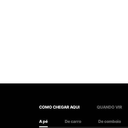
COMO CHEGAR AQUI
QUANDO VIR
A pé
De carro
De comboio