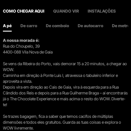
COMO CHEGAR AQUI
QUANDO VIR
INSTALAÇÕES
A pé
De carro
De comboio
De autocarro
De metro
A nossa morada é:
Rua do Choupelo, 39
4400-088 Vila Nova de Gaia
Se vens da Ribeira do Porto, vais demorar 15 a 20 minutos, a chegar ao
WOW.
Caminha em direção à Ponte Luís I, atravessa o tabuleiro inferior e
aproveita a vista.
Depois vira em direção ao Cais de Gaia, vira à esquerda para a Rua
Cândido dos Reis e depois para a Rua Guilherme Braga – aí encontrarás
já o The Chocolate Experience e mais acima o resto do WOW. Diverte-
te!
Se trazes bagagem, fica a saber que temos cacifos de múltiplas
dimensões e todos eles gratuitos. Guarda as tuas coisas e explora o
WOW livremente.