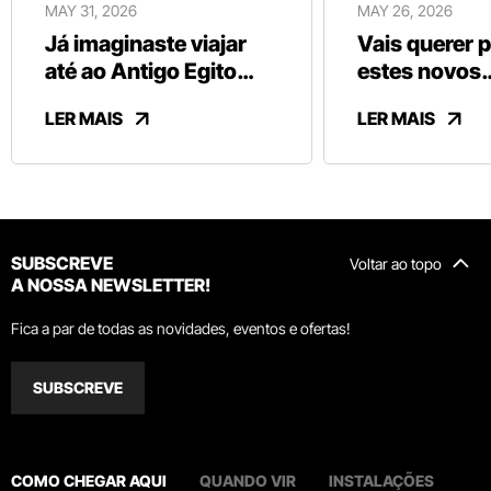
MAY 31, 2026
MAY 26, 2026
Já imaginaste viajar
Vais querer 
até ao Antigo Egito
estes novos
sem sair de Vila Nova
chocolates b
LER MAIS
LER MAIS
de Gaia?
da Vinte Vint
SUBSCREVE
Voltar ao topo
A NOSSA NEWSLETTER!
Fica a par de todas as novidades, eventos e ofertas!
SUBSCREVE
COMO CHEGAR AQUI
QUANDO VIR
INSTALAÇÕES