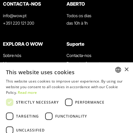
CONTACTA-NOS
ABERTO
info@wow.pt
Todos os dias
+351 220 121 200
das 10h à 1h
EXPLORA O WOW
Suporte
Sobre nós
Contacta-nos
Museus
Perguntas frequentes
×
This website uses cookies
Agenda
Termos e Condições
Notícias
Política de privacidade e cookies
This website uses cookies to improve user experience. By using our
ENGLISH
website you consent to all cookies in accordance with our Cookie
Restaurantes
Trabalha connosco
Policy.
Read more
Cartão WOW
Canal de denúncias
PORTUGUESE
STRICTLY NECESSARY
PERFORMANCE
Grupos e Eventos
Livro de reclamações
Serviço Educativo
TARGETING
FUNCTIONALITY
UNCLASSIFIED