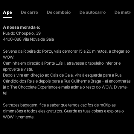
A pé
De carro
De comboio
De autocarro
De metro
A nossa morada é:
Rua do Choupelo, 39
4400-088 Vila Nova de Gaia
Se vens da Ribeira do Porto, vais demorar 15 a 20 minutos, a chegar ao
WOW.
Caminha em direção à Ponte Luís I, atravessa o tabuleiro inferior e
aproveita a vista.
Depois vira em direção ao Cais de Gaia, vira à esquerda para a Rua
Cândido dos Reis e depois para a Rua Guilherme Braga – aí encontrarás
já o The Chocolate Experience e mais acima o resto do WOW. Diverte-
te!
Se trazes bagagem, fica a saber que temos cacifos de múltiplas
dimensões e todos eles gratuitos. Guarda as tuas coisas e explora o
WOW livremente.