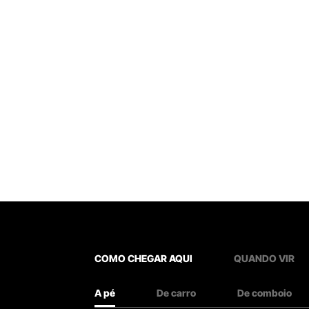
COMO CHEGAR AQUI
QUANDO VIR
A pé
De carro
De comboio