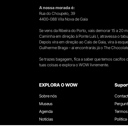
A nossa morada é:
Rua do Choupelo, 39
4400-088 Vila Nova de Gaia
Se vens da Ribeira do Porto, vais demorar 15 a 20
Caminha em direção à Ponte Luís I, atravessa o tabule
Depois vira em direção ao Cais de Gaia, vira à esqu
Guilherme Braga – aí encontrarás já o The Chocolat
Se trazes bagagem, fica a saber que temos cacifos d
tuas coisas e explora o WOW livremente.
EXPLORA O WOW
Supor
Sobre nós
Contac
Museus
Pergunt
Agenda
Termos
Notícias
Política
Restaurantes
Trabal