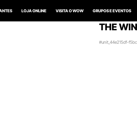
ANTES
LOJA ONLINE
VISITA O WOW
GRUPOS E EVENTOS
THE WIN
#unit_44e215df-f5