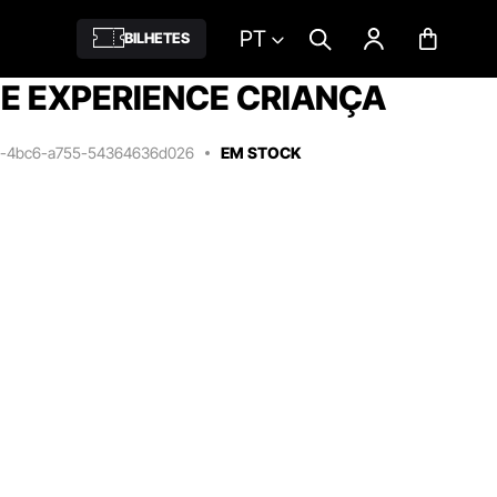
PT
BILHETES
E EXPERIENCE CRIANÇA
bc-4bc6-a755-54364636d026
EM STOCK