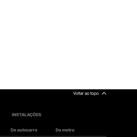
Voltar ao topo
INSTALAÇÕES
De autocarro
De metro