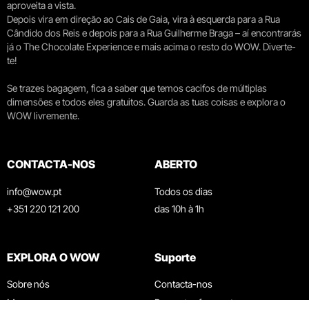
aproveita a vista.
Depois vira em direção ao Cais de Gaia, vira à esquerda para a Rua
Cândido dos Reis e depois para a Rua Guilherme Braga – aí encontrarás
já o The Chocolate Experience e mais acima o resto do WOW. Diverte-
te!
Se trazes bagagem, fica a saber que temos cacifos de múltiplas
dimensões e todos eles gratuitos. Guarda as tuas coisas e explora o
WOW livremente.
CONTACTA-NOS
ABERTO
info@wow.pt
Todos os dias
+351 220 121 200
das 10h à 1h
EXPLORA O WOW
Suporte
Sobre nós
Contacta-nos
Museus
Perguntas frequentes