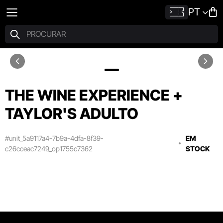
PT
THE WINE EXPERIENCE +
TAYLOR'S ADULTO
#unit_5a9117a4-7b9a-4dfa-8f39-
EM
c26cceac7249_op1755c7362
STOCK