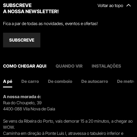
SUBSCREVE
Voltar ao topo
A NOSSA NEWSLETTER!
Fica a par de todas as novidades, eventos e ofertas!
SUBSCREVE
COMO CHEGAR AQUI
QUANDO VIR
INSTALAÇÕES
A pé
De carro
De comboio
De autocarro
De metro
A nossa morada é:
Rua do Choupelo, 39
4400-088 Vila Nova de Gaia
Se vens da Ribeira do Porto, vais demorar 15 a 20 minutos, a chegar ao
WOW.
Caminha em direção à Ponte Luís I, atravessa o tabuleiro inferior e