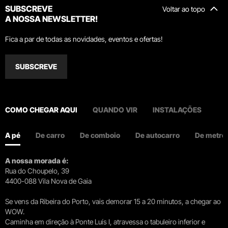
SUBSCREVE
Voltar ao topo
A NOSSA NEWSLETTER!
Fica a par de todas as novidades, eventos e ofertas!
SUBSCREVE
COMO CHEGAR AQUI
QUANDO VIR
INSTALAÇÕES
A pé
De carro
De comboio
De autocarro
De metro
A nossa morada é:
Rua do Choupelo, 39
4400-088 Vila Nova de Gaia
Se vens da Ribeira do Porto, vais demorar 15 a 20 minutos, a chegar ao
WOW.
Caminha em direção à Ponte Luís I, atravessa o tabuleiro inferior e