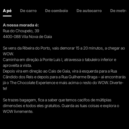
A pé
De carro
De comboio
De autocarro
De metro
A nossa morada é:
Rua do Choupelo, 39
4400-088 Vila Nova de Gaia
Se vens da Ribeira do Porto, vais demorar 15 a 20 minutos, a chegar ao
WOW.
Caminha em direção à Ponte Luís I, atravessa o tabuleiro inferior e
aproveita a vista.
Depois vira em direção ao Cais de Gaia, vira à esquerda para a Rua
Cândido dos Reis e depois para a Rua Guilherme Braga – aí encontrarás
já o The Chocolate Experience e mais acima o resto do WOW. Diverte-
te!
Se trazes bagagem, fica a saber que temos cacifos de múltiplas
dimensões e todos eles gratuitos. Guarda as tuas coisas e explora o
WOW livremente.