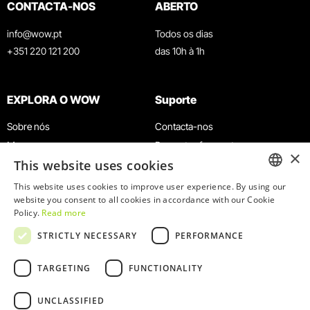
CONTACTA-NOS
ABERTO
info@wow.pt
Todos os dias
+351 220 121 200
das 10h à 1h
EXPLORA O WOW
Suporte
Sobre nós
Contacta-nos
Museus
Perguntas frequentes
×
This website uses cookies
Agenda
Termos e Condições
Notícias
Política de privacidade e cookies
This website uses cookies to improve user experience. By using our
ENGLISH
website you consent to all cookies in accordance with our Cookie
Restaurantes
Trabalha connosco
Policy.
Read more
Cartão WOW
Canal de denúncias
PORTUGUESE
STRICTLY NECESSARY
PERFORMANCE
Grupos e Eventos
Livro de reclamações
Serviço Educativo
TARGETING
FUNCTIONALITY
UNCLASSIFIED