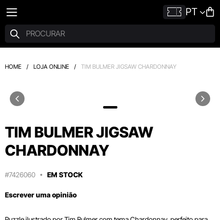
PT
HOME
/
LOJA ONLINE
/
TIM BULMER JIGSAW CHARDONNAY
TIM BULMER JIGSAW
CHARDONNAY
#7426060
EM STOCK
Escrever uma opinião
Puzzle ilustrado por Tim Bulmer com tema Chardonnay, perfeito para