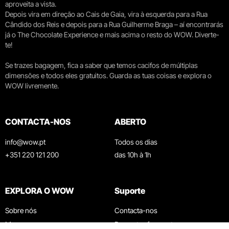
aproveita a vista.
Depois vira em direção ao Cais de Gaia, vira à esquerda para a Rua
Cândido dos Reis e depois para a Rua Guilherme Braga – aí encontrarás
já o The Chocolate Experience e mais acima o resto do WOW. Diverte-
te!
Se trazes bagagem, fica a saber que temos cacifos de múltiplas
dimensões e todos eles gratuitos. Guarda as tuas coisas e explora o
WOW livremente.
CONTACTA-NOS
ABERTO
info@wow.pt
Todos os dias
+351 220 121 200
das 10h à 1h
EXPLORA O WOW
Suporte
Sobre nós
Contacta-nos
Museus
Perguntas frequentes