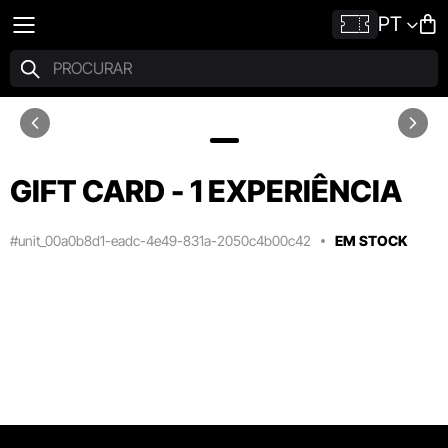
PT
GIFT CARD - 1 EXPERIÊNCIA
#unit_00a0b8d1-eadc-4e49-831a-2050c4b00c42
EM STOCK