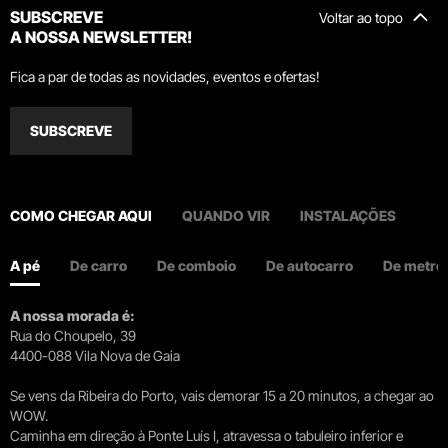
SUBSCREVE
Voltar ao topo
A NOSSA NEWSLETTER!
Fica a par de todas as novidades, eventos e ofertas!
SUBSCREVE
COMO CHEGAR AQUI
QUANDO VIR
INSTALAÇÕES
A pé
De carro
De comboio
De autocarro
De metro
A nossa morada é:
Rua do Choupelo, 39
4400-088 Vila Nova de Gaia
Se vens da Ribeira do Porto, vais demorar 15 a 20 minutos, a chegar ao
WOW.
Caminha em direção à Ponte Luís I, atravessa o tabuleiro inferior e