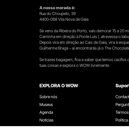
A nossa morada é:
Rua do Choupelo, 39
4400-088 Vila Nova de Gaia
Se vens da Ribeira do Porto, vais demorar 15 a 20
Caminha em direção à Ponte Luís I, atravessa o tabule
Depois vira em direção ao Cais de Gaia, vira à esqu
Guilherme Braga – aí encontrarás já o The Chocolat
Se trazes bagagem, fica a saber que temos cacifos d
tuas coisas e explora o WOW livremente.
EXPLORA O WOW
Supor
Sobre nós
Contac
Museus
Pergunt
Agenda
Termos
Notícias
Política
Restaurantes
Trabal