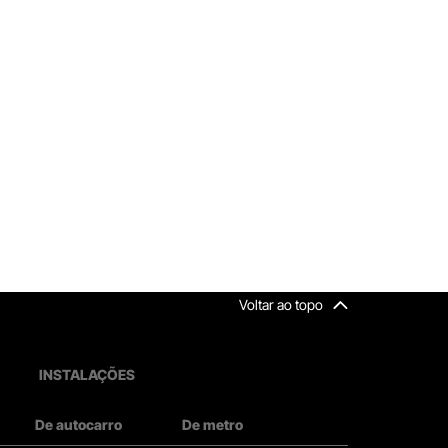
Voltar ao topo
INSTALAÇÕES
De autocarro
De metro