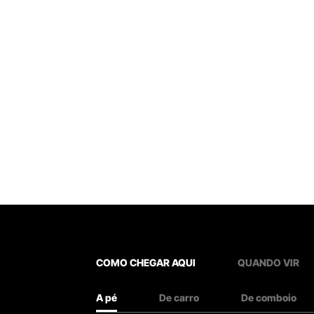
COMO CHEGAR AQUI
QUANDO VIR
A pé
De carro
De comboio