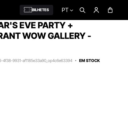
PT
BILHETES
R'S EVE PARTY +
RANT WOW GALLERY -
a6-4f38-9931-af1185e33a90_op4c6e63394
EM STOCK