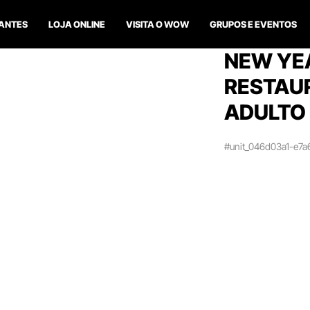
ANTES
LOJA ONLINE
VISITA O WOW
GRUPOS E EVENTOS
NEW YEA
RESTAU
ADULTO
#unit_046d03a1-e7