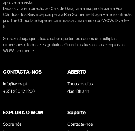
aproveita a vista.
Depois vira em direção ao Cais de Gaia, vira à esquerda para a Rua
Cândido dos Reis e depois para a Rua Guilherme Braga – aí encontrarás
já o The Chocolate Experience e mais acima o resto do WOW. Diverte-
te!
Se trazes bagagem, fica a saber que temos cacifos de múltiplas
dimensões e todos eles gratuitos. Guarda as tuas coisas e explora o
WOW livremente.
CONTACTA-NOS
ABERTO
info@wow.pt
Todos os dias
+351 220 121 200
das 10h à 1h
EXPLORA O WOW
Suporte
Sobre nós
Contacta-nos
Museus
Perguntas frequentes