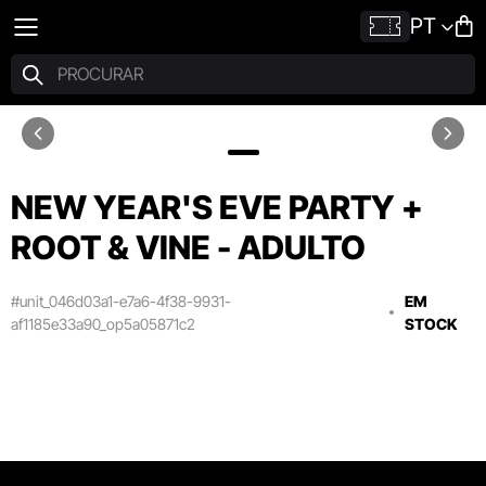
PT
NEW YEAR'S EVE PARTY +
ROOT & VINE - ADULTO
#unit_046d03a1-e7a6-4f38-9931-
EM
af1185e33a90_op5a05871c2
STOCK