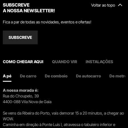
SUBSCREVE
Voltar ao topo
A NOSSA NEWSLETTER!
Fica a par de todas as novidades, eventos e ofertas!
SUBSCREVE
COMO CHEGAR AQUI
QUANDO VIR
INSTALAÇÕES
A pé
De carro
De comboio
De autocarro
De metro
A nossa morada é:
Rua do Choupelo, 39
4400-088 Vila Nova de Gaia
Se vens da Ribeira do Porto, vais demorar 15 a 20 minutos, a chegar ao
WOW.
Caminha em direção à Ponte Luís I, atravessa o tabuleiro inferior e