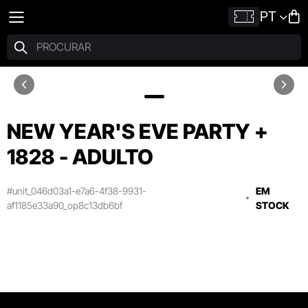
PT
NEW YEAR'S EVE PARTY +
1828 - ADULTO
#unit_046d03a1-e7a6-4f38-9931-
EM
af1185e33a90_op8c13db6bf
STOCK