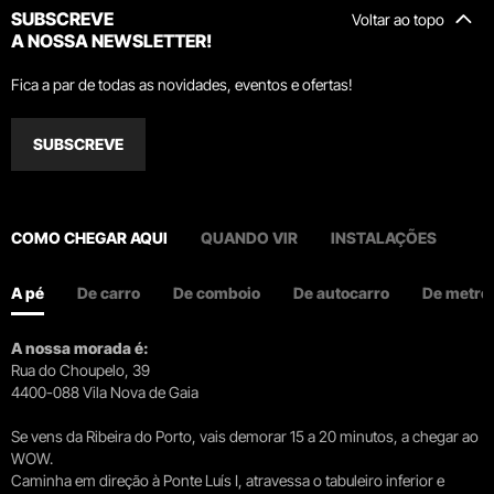
SUBSCREVE
Voltar ao topo
A NOSSA NEWSLETTER!
Fica a par de todas as novidades, eventos e ofertas!
SUBSCREVE
COMO CHEGAR AQUI
QUANDO VIR
INSTALAÇÕES
A pé
De carro
De comboio
De autocarro
De metro
A nossa morada é:
Rua do Choupelo, 39
4400-088 Vila Nova de Gaia
Se vens da Ribeira do Porto, vais demorar 15 a 20 minutos, a chegar ao
WOW.
Caminha em direção à Ponte Luís I, atravessa o tabuleiro inferior e