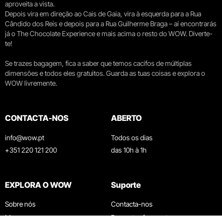
aproveita a vista.
Depois vira em direção ao Cais de Gaia, vira à esquerda para a Rua
Cândido dos Reis e depois para a Rua Guilherme Braga – aí encontrarás
já o The Chocolate Experience e mais acima o resto do WOW. Diverte-
te!
Se trazes bagagem, fica a saber que temos cacifos de múltiplas
dimensões e todos eles gratuitos. Guarda as tuas coisas e explora o
WOW livremente.
CONTACTA-NOS
ABERTO
info@wow.pt
Todos os dias
+351 220 121 200
das 10h à 1h
EXPLORA O WOW
Suporte
Sobre nós
Contacta-nos
Museus
Perguntas frequentes