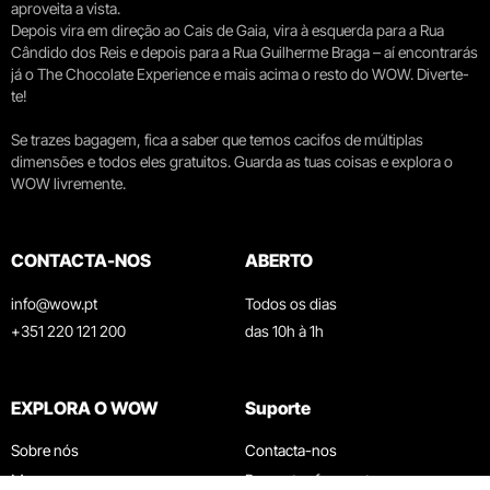
aproveita a vista.
Depois vira em direção ao Cais de Gaia, vira à esquerda para a Rua
Cândido dos Reis e depois para a Rua Guilherme Braga – aí encontrarás
já o The Chocolate Experience e mais acima o resto do WOW. Diverte-
te!
Se trazes bagagem, fica a saber que temos cacifos de múltiplas
dimensões e todos eles gratuitos. Guarda as tuas coisas e explora o
WOW livremente.
CONTACTA-NOS
ABERTO
info@wow.pt
Todos os dias
+351 220 121 200
das 10h à 1h
EXPLORA O WOW
Suporte
Sobre nós
Contacta-nos
Museus
Perguntas frequentes