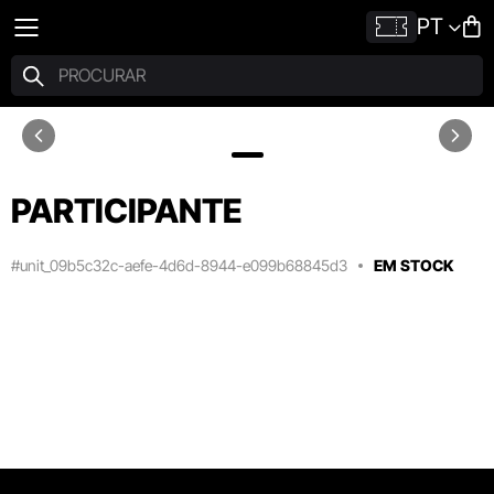
PT
PARTICIPANTE
#unit_09b5c32c-aefe-4d6d-8944-e099b68845d3
EM STOCK