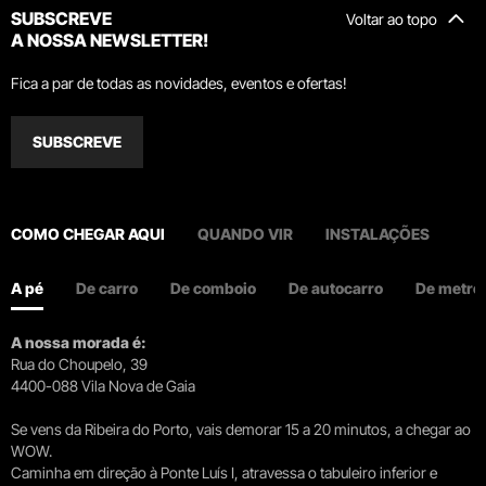
SUBSCREVE
Voltar ao topo
A NOSSA NEWSLETTER!
Fica a par de todas as novidades, eventos e ofertas!
SUBSCREVE
COMO CHEGAR AQUI
QUANDO VIR
INSTALAÇÕES
A pé
De carro
De comboio
De autocarro
De metro
A nossa morada é:
Rua do Choupelo, 39
4400-088 Vila Nova de Gaia
Se vens da Ribeira do Porto, vais demorar 15 a 20 minutos, a chegar ao
WOW.
Caminha em direção à Ponte Luís I, atravessa o tabuleiro inferior e