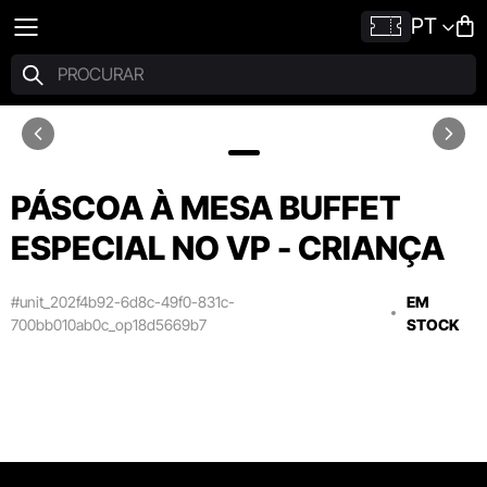
PT
PÁSCOA À MESA BUFFET
ESPECIAL NO VP - CRIANÇA
#unit_202f4b92-6d8c-49f0-831c-
EM
700bb010ab0c_op18d5669b7
STOCK