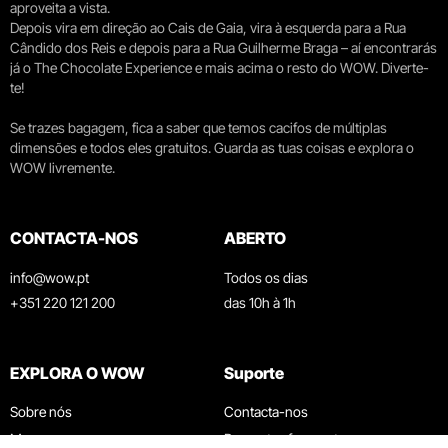
aproveita a vista.
Depois vira em direção ao Cais de Gaia, vira à esquerda para a Rua
Cândido dos Reis e depois para a Rua Guilherme Braga – aí encontrarás
já o The Chocolate Experience e mais acima o resto do WOW. Diverte-
te!
Se trazes bagagem, fica a saber que temos cacifos de múltiplas
dimensões e todos eles gratuitos. Guarda as tuas coisas e explora o
WOW livremente.
CONTACTA-NOS
ABERTO
info@wow.pt
Todos os dias
+351 220 121 200
das 10h à 1h
EXPLORA O WOW
Suporte
Sobre nós
Contacta-nos
Museus
Perguntas frequentes