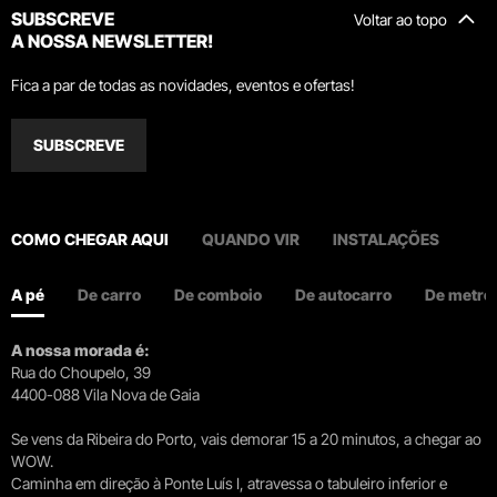
SUBSCREVE
Voltar ao topo
A NOSSA NEWSLETTER!
Fica a par de todas as novidades, eventos e ofertas!
SUBSCREVE
COMO CHEGAR AQUI
QUANDO VIR
INSTALAÇÕES
A pé
De carro
De comboio
De autocarro
De metro
A nossa morada é:
Rua do Choupelo, 39
4400-088 Vila Nova de Gaia
Se vens da Ribeira do Porto, vais demorar 15 a 20 minutos, a chegar ao
WOW.
Caminha em direção à Ponte Luís I, atravessa o tabuleiro inferior e