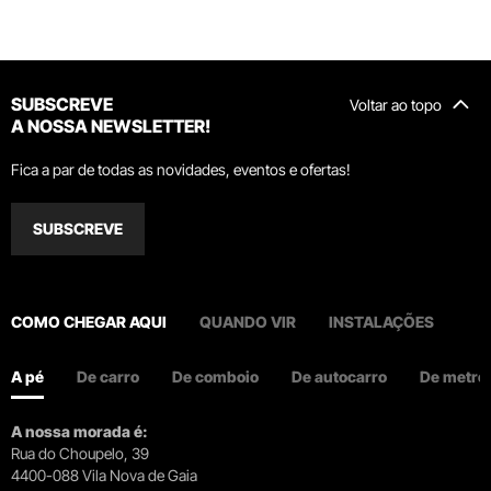
SUBSCREVE
Voltar ao topo
A NOSSA NEWSLETTER!
Fica a par de todas as novidades, eventos e ofertas!
SUBSCREVE
COMO CHEGAR AQUI
QUANDO VIR
INSTALAÇÕES
A pé
De carro
De comboio
De autocarro
De metro
A nossa morada é:
Rua do Choupelo, 39
4400-088 Vila Nova de Gaia