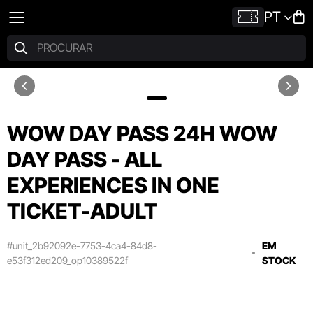
PT
WOW DAY PASS 24H WOW
DAY PASS - ALL
EXPERIENCES IN ONE
TICKET-ADULT
#unit_2b92092e-7753-4ca4-84d8-
EM
e53f312ed209_op10389522f
STOCK