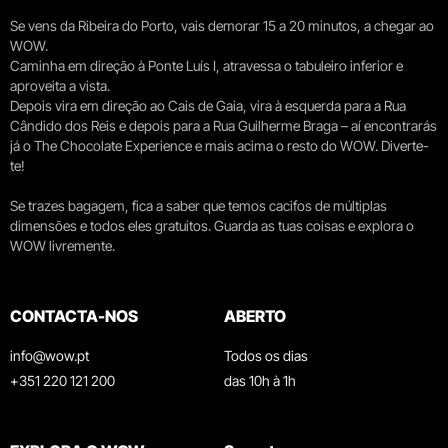
Se vens da Ribeira do Porto, vais demorar 15 a 20 minutos, a chegar ao
WOW.
Caminha em direção à Ponte Luís I, atravessa o tabuleiro inferior e
aproveita a vista.
Depois vira em direção ao Cais de Gaia, vira à esquerda para a Rua
Cândido dos Reis e depois para a Rua Guilherme Braga – aí encontrarás
já o The Chocolate Experience e mais acima o resto do WOW. Diverte-
te!
Se trazes bagagem, fica a saber que temos cacifos de múltiplas
dimensões e todos eles gratuitos. Guarda as tuas coisas e explora o
WOW livremente.
CONTACTA-NOS
ABERTO
info@wow.pt
Todos os dias
+351 220 121 200
das 10h à 1h