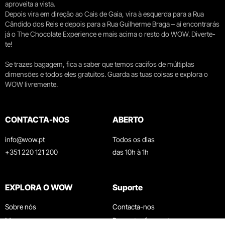
aproveita a vista.
Depois vira em direção ao Cais de Gaia, vira à esquerda para a Rua
Cândido dos Reis e depois para a Rua Guilherme Braga – aí encontrarás
já o The Chocolate Experience e mais acima o resto do WOW. Diverte-
te!
Se trazes bagagem, fica a saber que temos cacifos de múltiplas
dimensões e todos eles gratuitos. Guarda as tuas coisas e explora o
WOW livremente.
CONTACTA-NOS
ABERTO
info@wow.pt
Todos os dias
+351 220 121 200
das 10h à 1h
EXPLORA O WOW
Suporte
Sobre nós
Contacta-nos
Museus
Perguntas frequentes