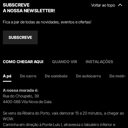
SUBSCREVE
Voltar ao topo
A NOSSA NEWSLETTER!
Fica a par de todas as novidades, eventos e ofertas!
SUBSCREVE
COMO CHEGAR AQUI
QUANDO VIR
INSTALAÇÕES
A pé
De carro
De comboio
De autocarro
De metro
A nossa morada é:
Rua do Choupelo, 39
4400-088 Vila Nova de Gaia
Se vens da Ribeira do Porto, vais demorar 15 a 20 minutos, a chegar ao
WOW.
Caminha em direção à Ponte Luís I, atravessa o tabuleiro inferior e