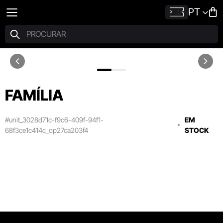
PT
FAMÍLIA
#unit_3028d71c-f9c6-409f-94f1-
EM
68f3ce1c414c_op27ca203f4
STOCK