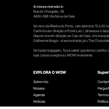
A nossa morada é:
Rua do Choupelo, 39
4400-088 Vila Nova de Gaia
Se vens da Ribeira do Porto, vais demorar 15 a 20
Caminha em direção à Ponte Luís I, atravessa o tabule
Depois vira em direção ao Cais de Gaia, vira à esqu
Guilherme Braga – aí encontrarás já o The Chocolat
Se trazes bagagem, fica a saber que temos cacifos d
tuas coisas e explora o WOW livremente.
EXPLORA O WOW
Supor
Sobre nós
Contac
Museus
Pergunt
Agenda
Termos
Notícias
Política
Restaurantes
Trabal