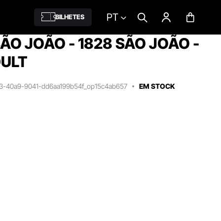
PT
BILHETES
ÃO JOÃO - 1828 SÃO JOÃO -
DULT
23-40a9-9041-dd6aa199b54f_op15c4ab657
EM STOCK