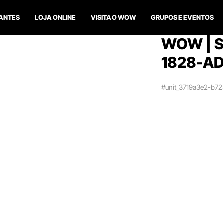
ANTES
LOJA ONLINE
VISITA O WOW
GRUPOS E EVENTOS
WOW | S
1828-A
#unit_3719a3e2-b7