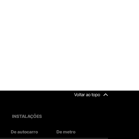
Voltar ao topo
INSTALAÇÕES
De autocarro
De metro