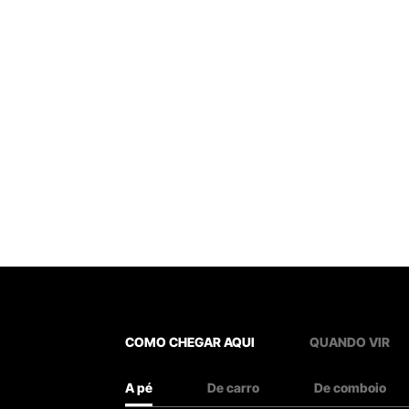
COMO CHEGAR AQUI
QUANDO VIR
A pé
De carro
De comboio