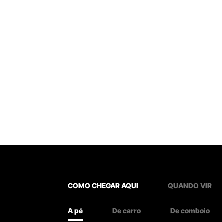
COMO CHEGAR AQUI
QUANDO VIR
A pé
De carro
De comboio