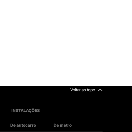
Voltar ao topo
INSTALAÇÕES
De autocarro
De metro