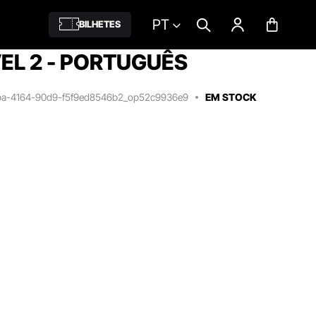
PT
BILHETES
EL 2 - PORTUGUÊS
ba-4164-90d9-f5f9ed8546b2_op52c9936e9
EM STOCK