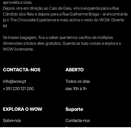
aproveita a vista.
Depois vira em direção ao Cais de Gaia, vira à esquerda para a Rua
Cândido dos Reis e depois para a Rua Guilherme Braga – aí encontrarás
já o The Chocolate Experience e mais acima o resto do WOW. Diverte-
te!
Se trazes bagagem, fica a saber que temos cacifos de múltiplas
dimensões e todos eles gratuitos. Guarda as tuas coisas e explora o
WOW livremente.
CONTACTA-NOS
ABERTO
info@wow.pt
Todos os dias
+351 220 121 200
das 10h à 1h
EXPLORA O WOW
Suporte
Sobre nós
Contacta-nos
Museus
Perguntas frequentes