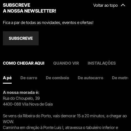
SUBSCREVE
Voltar ao topo
A NOSSA NEWSLETTER!
Fica a par de todas as novidades, eventos e ofertas!
SUBSCREVE
COMO CHEGAR AQUI
QUANDO VIR
INSTALAÇÕES
A pé
De carro
De comboio
De autocarro
De metro
A nossa morada é:
Rua do Choupelo, 39
4400-088 Vila Nova de Gaia
Se vens da Ribeira do Porto, vais demorar 15 a 20 minutos, a chegar ao
WOW.
Caminha em direção à Ponte Luís I, atravessa o tabuleiro inferior e