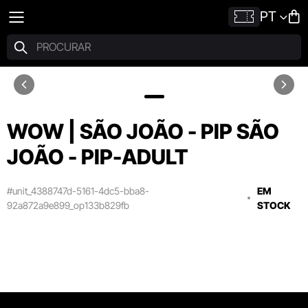
PT
WOW | SÃO JOÃO - PIP SÃO
JOÃO - PIP-ADULT
#unit_4388747d-5161-4dc5-bba8-
EM
92a872a9e899_op133b829fb
STOCK